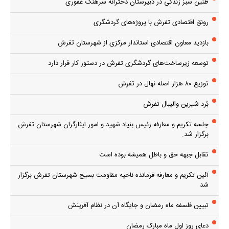
طنین سبز زندگی در دبیرستان دخترانه سرهنگ غفوری
رونق اقتصادی تفرش با پروژه‌های گردشگری
بازدید معاون اقتصادی استاندار مرکزی از شهرستان تفرش
توسعه زیرساخت‌های گردشگری تفرش در دستور کار قرار دارد
توزیع ۸۰ هزار اصله نهال در تفرش
بُرد شیرین والیبال تفرش
جلسه تکریم و معارفه رئیس بنیاد شهید و امور ایثارگران شهرستان تفرش
برگزار شد.
تقابل جبهه حق و باطل همیشه بوده است
آئین تکریم و معارفه فرمانده ناحیه مقاومت بسیج شهرستان تفرش برگزار
شد
تبیین فلسفه ماه رمضان و جایگاه آن در نظام آفرینش
دعای روز اول ماه مبارک رمضان