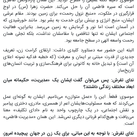
موسوی: دقیقاً نکته عمیقی را مطرح کردید. این همان پارادوکس ظاهری
است که سیره فاطمی آن را حل می‌کند. حضرت زهرا (س) در اوج
قرارگیری در ملکوت، «منبع نزول رحمت» برای زمین بودند. مقام عرشی
ایشان، منبع انرژی و بینش برای خدمت به بشر بود. مانند خورشیدی که
در آسمان است اما نور و گرمایش به زمین می‌رسد. بنابراین، فعالیت
اجتماعی ایشان نه تنها تناقضی با مقامشان نداشت، بلکه تجلی همان
رحمت واسعه الهی در سطح جامعه بود.
البته این حضور سه دستاورد کلیدی داشت: ارتقای کرامت زن، تعریف
جدیدی از قدرت مبتنی بر ایمان و معرفت (که خطبه فدکیه نمونه اعلای
آن است) و تبدیل خانه به کانونی برای فرهنگ‌سازی و تربیت انسان‌های
تاریخ‌ساز.
ندای تفرش: پس می‌توان گفت ایشان یک «مدیریت» حکیمانه میان
ابعاد مختلف زندگی داشتند؟
موسوی: قطعاً. این را «عمل متوازن» می‌نامیم. ایشان به گونه‌ای عمل
می‌کردند که همه مسئولیت‌هایشان اعم از همسری، مادری، دختری پیامبر
و نقش اجتماعی، در یک چارچوب واحد به نام «ادای تکلیف» معنا
می‌یافت و هیچ‌کدام قربانی دیگری نمی‌شد. این همان «مدیریت فاطمی»
است.
ندای تفرش: با توجه به این مبانی، برای یک زن در جهان پیچیده امروز،