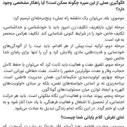
الگوگیری عملی از این سیره چگونه ممکن است؟ آیا راهکار مشخصی وجود
دارد؟
موسوی: بله، می‌توان یک «نقشه راه عملی» پنج‌مرحله‌ای ترسیم کرد:
مرحله اول، بازتعریف تکلیف:زن امروز باید با خودشناسی و خداشناسی،
تکلیف خاص خود را در شرایط کنونی شناسایی کند. تکلیف هرکس منحصر
به فرد است.
مرحله دوم، تزکیه نیت:پیش از هر اقدام، باید نیت را از آلودگی‌های
خودنمایی و قدرت‌طلبی مادی پالایش کرد و آن را تنها برای رضای خدا
خالص نمود.
مرحله سوم، تلفیق عفت و فعالیت:باید ثابت کرد که می‌توان با حفظ کامل
حجاب، وقار و عفت، مؤثرترین حضور را داشت. عفت حفاظی نورانی است.
مرحله چهارم، اولویت‌بندی حکیمانه:این همان مدیریت فاطمی است.
برنامه‌ریزی نه بر اساس خواسته‌های نفس، بلکه بر مبنای «اولویت‌های
الهی» و ایجاد توازن میان مسئولیت‌های گوناگون.
مرحله پنجم، پیوند عبادت و فعالیت:این نگاه ملکوتی است. باید هر حرکت
اجتماعی، از تحصیل تا اشتغال و فعالیت فرهنگی، با یاد خدا آغاز شود و به
قرب او ختم گردد. در این نگاه، تمام زندگی تبدیل به عبادت می‌شود.
ندای تفرش: کلام پایانی شما چیست؟
موسوی: حضرت فاطمه زهرا (سلام الله علیها) به بشریت آموخت که