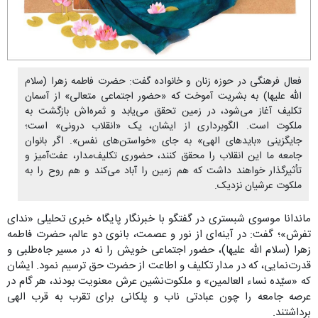
فعال فرهنگی در حوزه زنان و خانواده گفت: حضرت فاطمه زهرا (سلام
الله علیها) به بشریت آموخت که «حضور اجتماعی متعالی» از آسمان
تکلیف آغاز می‌شود، در زمین تحقق می‌یابد و ثمره‌اش بازگشت به
ملکوت است. الگوبرداری از ایشان، یک «انقلاب درونی» است؛
جایگزینی «بایدهای الهی» به جای «خواستن‌های نفس». اگر بانوان
جامعه ما این انقلاب را محقق کنند، حضوری تکلیف‌مدار، عفت‌آمیز و
تأثیرگذار خواهند داشت که هم زمین را آباد می‌کند و هم روح را به
ملکوت عرشیان نزدیک.
ماندانا موسوی شبستری در گفتگو با خبرنگار پایگاه خبری تحلیلی «ندای
تفرش»؛ گفت: در آینه‌ای از نور و عصمت، بانوی دو عالم، حضرت فاطمه
زهرا (سلام الله علیها)، حضور اجتماعی خویش را نه در مسیر جاه‌طلبی و
قدرت‌نمایی، که در مدار تکلیف و اطاعت از حضرت حق ترسیم نمود. ایشان
که «سیّده نساء العالمین» و ملکوت‌نشین عرش معنویت بودند، هر گام در
عرصه جامعه را چون عبادتی ناب و پلکانی برای تقرب به قرب الهی
برداشتند.