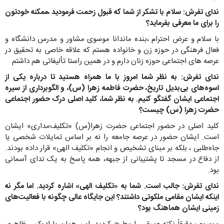
ندای تفرش: سلام با تشکر از شما که قبول زحمت فرمودید ،ممکنه خودتون
را برای ما معرفی بفرماید؟
با سلام و عرض احترام ،بنده ماندانا موسوی مشاور و مدرس دانشگاه و
فعال فرهنگی در حوزه زن و خانواده هستم که علاقه خاصی به تحقیق در
عرصه های اجتماعی حوزه زنان دارم و در همین راستا تألیفاتی هم داشتم
ندای تفرش: به نظر شما امروز با ما همراه هستید تا درباره یکی از
اسوه‌های بی‌بدیل تاریخ، حضرت فاطمه زهرا (س)، و الگوبرداری از سیره
اجتماعی ایشان گفتگو کنیم. به نظر شما، کلید اصلی درک حضور اجتماعی
حضرت زهرا (س) چیست؟
کلید اصلی در حضور اجتماعی حضرت زهرا(س) «تکلیف‌مداری» ایشان
است. ایشان حضور در عرصه جامعه را نه بر اساس تمایلات شخصی یا
جاه‌طلبی ، بلکه بر مبنای تشخیص و انجام «تکلیف الهی» قرار داده بودند.
از دفاع در مسجد تا پشتیبانی از جبهه، همه پاسخ به یک ندای آسمانی
بود.
ندای تفرش: جالب است. شما به «تکلیف الهی» اشاره کردید. اما مگر نه
اینکه ایشان مقامی ملکوتی داشتند؟ این جایگاه عالی چگونه با فعالیت‌های
زمینی ایشان هماهنگ بود؟