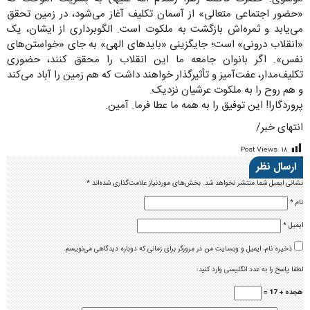
«حضور اجتماعی متعالی» از آسمان تکلیف آغاز می‌شود، در زمین تحقق
می‌یابد و ثمره‌اش بازگشت به ملکوت است. الگوبرداری از ایشان، یک
«انقلاب درونی» است؛ جایگزینی «بایدهای الهی» به جای «خواستن‌های
نفس». اگر بانوان جامعه ما این انقلاب را محقق کنند، حضوری
تکلیف‌مدار، عفت‌آمیز و تأثیرگذار خواهند داشت که هم زمین را آباد می‌کند
و هم روح را به ملکوت عرشیان نزدیک.
پروردگارا! این توفیق را به همه ما عطا فرما. آمین.
انتهای خبر/
Post Views:
۱۸
ارسال نظر
نشانی ایمیل شما منتشر نخواهد شد.
بخش‌های موردنیاز علامت‌گذاری شده‌اند
*
نام
*
ایمیل
*
ذخیره نام، ایمیل و وبسایت من در مرورگر برای زمانی که دوباره دیدگاهی می‌نویسم.
لطفا پاسخ را به عدد انگلیسی وارد کنید:
هجده + 17 =