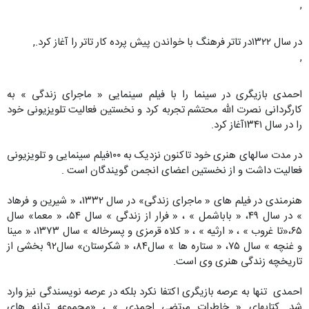
,
در سال ۱۳۲۲در تاتر فرهنگ با خواندن پیش پرده کار تاتر را آغاز کرد.,
,
احمدی بازیگری در سینما را با فیلم سینمایی « ماجرای زندگی » به
کارگردانی نصرت الله محتشم تجربه کرد و نخستین فعالیت تلویزیونی خود
را در سال ۱۳۴۱آغاز کرد.
در مدت سالهای هنری خود تاکنون نزدیک به ۱۰۰فیلم سینمایی و تلویزیونی
فعالیت داشت و از نخستین اعضای انجمن گویندگان است .
هنرمندی در فیلم های « ماجرای زندگی» در سال ۱۳۳۲، « شیرین و فرهاد
» در سال ۴۹، « باباشمل » ، « فرار از زندگی » سال ۵۴، « معما» سال
۶۵،«تا غروب » ، « ارثیه » ، « کلاه قرمزی و پسرخاله » سال ۱۳۷۳، « مینا
و غنچه » سال ۷۵، « ستاره ها » سال۸۴، « شکرستان» سال۹۲ بخشی از
تاریخچه زندگی هنری وی است.
احمدی تنها به عرصه بازیگری اکتفا نکرد بلکه در عرصه نویسندگی نیز وارد
شد. کتابهای « خاطرات مرتضی احمدی » ، «مجموعه ترانه های