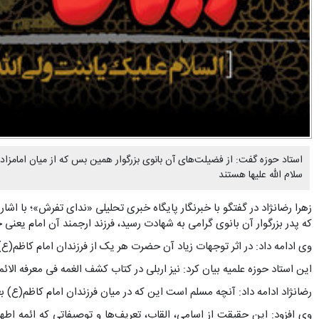
استاد حوزه گفت: از فضیلت‌های آن بانوی بزرگوار همین بس که از میان امامزاده
سلام الله علیها هستند
زهرا رضانژاد در گفتگو با خبرنگار پایگاه خبری تحلیلی «ندای تفرش»؛ با
که پدر بزرگوار آن بانوى گرامى به شهادت رسید، فرزند ارجمند آن امام یعنى 
وی ادامه داد: در اثر توجهات زیاد آن حضرت هر یک از فرزندان امام کاظم(ع
این استاد حوزه علمیه بیان کرد: نیز اربلى در کتاب کشف الغمه فی معرفه الائمه، ج ۳، ص ۳۰ در این زمینه مى‌نویسد: «براى هریک از فرزندان ابى الحسن موسى(ع) فضیلت و منقبتى معروف
رضانژاد ادامه داد: آنچه مسلم است این که در میان فرزندان امام کاظم(ع)
وی افزود: این حقیقت از اسامى، القاب، تعریف‌ها و توصیفاتى که ائمه اط