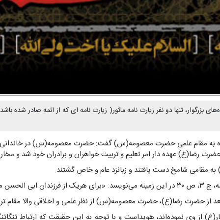
‌های بزرگوار، تنها دو نفر زیارت نامه ماثور( زیارت نامه ای که از ائمه صادر شده
 اشاره به مقام علمى حضرت معصومه(س) گفت: حضرت معصومه(س) در خاندانى ک
حضرت رضا(ع) عهده دار امر تعلیم و تربیت خواهران و برادران خود شد و مخارج
) به مقامى شامخ دست یافتند و زبانزد عام و خاص گشتند.
 وجود دارد.»
 بعد از حضرت رضا(ع)، حضرت معصومه(س) از نظر علمى و اخلاقى والا مقام تر
هار(ع) از وى نموده‌اند، هویداست و با توجه به این حقیقت که ارتباط تنگا