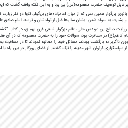
 غیر قابل توصیف حضرت معصومه(س) پى برد و به این نکته واقف گشت که ایش
بزرگوار همین بس که از میان امامزاده‌های بزرگوار، تنها دو نفر زیارت نا
 و بشارت به متولد شدن ایشان سال‌ها قبل از تولدشان و توسط امام صادق عل
د، روایت صالح بن عرندس حلى، عالم بزرگوار شیعى قرن نهم ق، در کتاب “
م کاظم(ع) در مسافرت بود، سوالات خود را به حضرت معصومه که در آن هنگام
 چون ناگزیر به بازگشت بودند، مسائل خود را مطالبه نمودند تا در مسافر
سپاسگزارى فراوان شهر مدینه را ترک گفتند. از قضاى روزگار در بین راه با