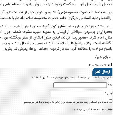
حصول علوم اصیل الهى و حکمت وجود دارد، مى‌توان به رتبه و مقام علمى
وی به فضیلت حضرت معصومه(س) اشاره و عنوان کرد: از فضیلت‌های آن بانوی 
اباالفضل علیه السلام و دیگری خانم حضرت معصومه سلام الله علیها هستند،
این استاد حوزه در پایان خاطرنشان کرد: آنچه سخن فوق را تایید مى‌کن
جعفر(ع) و پرسیدن سوالاتى از ایشان به مدینه منوره مشرف شدند. چون اما
منزل امام شرف حضور پیدا کردند، لیکن هنوز ایشان از سفر برنگشته بود.
نگاشته است. وقتى پاسخ‌ها را ملاحظه کردند، بسیار خوشحال شدند و پس از 
پاسخ سوالات را مطالعه کرد، سه بار فرمود: «فداها ابوها؛ پدرش فدایش».
انتهای خبر/
Post Views:
۱۶
ارسال نظر
نشانی ایمیل شما منتشر نخواهد شد.
بخش‌های موردنیاز علامت‌گذاری شده‌اند
*
نام
*
ایمیل
*
ذخیره نام، ایمیل و وبسایت من در مرورگر برای زمانی که دوباره دیدگاهی می‌نویسم.
لطفا پاسخ را به عدد انگلیسی وارد کنید: