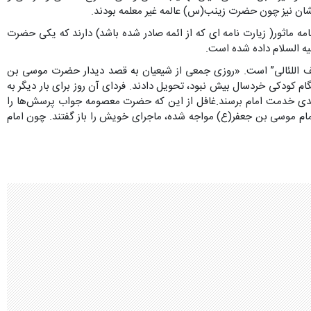
ان نیز چون حضرت زینب(س) عالمه غیر معلمه بودند.
مه ماثور( زیارت نامه ای که از ائمه صادر شده باشد) دارند که یکی حضرت
یه السلام داده شده است.
کشف اللئالى” است. «روزى جمعى از شیعیان به قصد دیدار حضرت موسى بن
 کودکى خردسال بیش نبود، تحویل دادند. فرداى آن روز براى بار دیگر به
ت بعدى خدمت امام برسند.غافل از این که حضرت معصومه جواب پرسش‌ها را
 امام موسى بن جعفر(ع) مواجه شده، ماجراى خویش را باز گفتند. چون امام