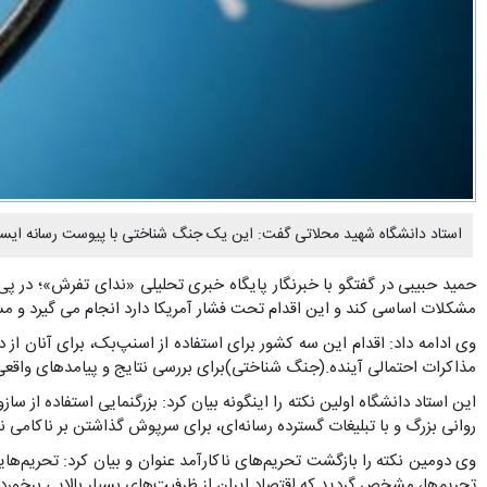
استاد دانشگاه شهید محلاتی گفت: این یک جنگ شناختی با پیوست رسانه ایست ک
حمید حبیبی در گفتگو با خبرنگار پایگاه خبری تحلیلی «ندای تفرش»؛ در پ
مشکلات اساسی کند و این اقدام تحت فشار آمریکا دارد انجام می گیرد و م
وی ادامه داد: اقدام این سه کشور برای استفاده از اسنپ‌بک، برای آنان از د
مذاکرات احتمالی آینده.(جنگ شناختی)برای بررسی نتایج و پیامدهای واقعی 
این استاد دانشگاه اولین نکته را اینگونه بیان کرد: بزرگنمایی استفاده از 
روانی بزرگ و با تبلیغات گسترده رسانه‌ای، برای سرپوش گذاشتن بر ناکامی نظامی غرب در جنگ ١٢ روزه است. آنان از این طریق می‌خواهند، پیروزی بزرگ ملت ایران در دفاع 
وی دومین نکته را بازگشت تحریم‌های ناکارآمد عنوان و بیان کرد: تحریم‌ه
تحریم‌ها، مشخص گردید که اقتصاد ایران از ظرفیت‌های بسیار بالایی برخوردار