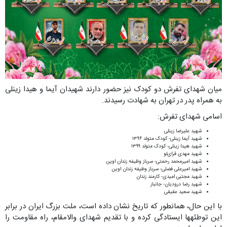
میان شهدای تفرش دو کودک نیز حضور دارند شهیدان آیما و هیدا زینلی
به همراه پدر در تهران به شهادت رسیدند.
اسامی شهدای تفرش:
شهید علیرضا زینلی
شهید آیما زینلی- کودک متولد ۱۳۹۶
شهید هیدا زینلی- کودک متولد ۱۳۹۹
شهید مهدی قرای‌لو
شهید امیرمحمد رحمتی- سرباز وظیفه زندان اوین
شهید امیرعلی فضلی- سرباز وظیفه زندان اوین
شهید مجتبی امیدی- کارمند زندان
شهید رضا درودیان- جانباز
شهید سعید عقیقی
با این حال، همانطور که تاریخ نشان داده است، ملت بزرگ ایران در برابر
این توطئهها ایستادگی کرده و با تقدیم شهدای والامقام، راه مقاومت را