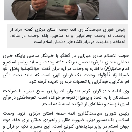
رئیس شورای سیاست‌گذاری ائمه جمعه استان مرکزی گفت: مراد از
وحدت، نه وحدت جغرافیایی و نه مذهبی، بلکه وحدت در منافع،
اهداف، و مقاومت در برابر نقشه‌های دشمنان اسلام است
حجت الاسلام هادی میرزایی در گفتگو با خبرنگار مذهبی پایگاه خبری
تحلیلی «ندای تفرش»؛ ضمن تبریک هفته وحدت و میلاد پیامبر اسلام و
امام صادق(ع) با اشاره به وحدت در آیه قرآن گفت: «وَاعْتَصِمُوا بِحَبْلِ اللَّهِ
جَمِیعًا وَلا تَفَرَّقُوا» وحدت یک فرمان الهی است که نباید تحت تأثیر
افراط‌گرایی، قوم‌گرایی یا تعصبات فرقه‌ای نادیده گرفته شود.
وی ادامه داد: قرآن کریم به‌عنوان اصلی‌ترین منبع دینی، با صراحت
مسلمانان را به اتحاد و پرهیز از تفرقه فراخوانده است. تفرقه‌افکنی در قرآن
امری ناپسند و نشانه‌ای از شرک دانسته شده است.
رئیس شورای سیاست‌گذاری ائمه جمعه استان مرکزی افزود: وحدت
اسلامی یک دستور دینی، ضرورت عقلی و راهبردی حیاتی برای حفظ عزت
جهان اسلام در برابر تهدیدهای کنونی است. این مسیر با تکیه بر قرآن و