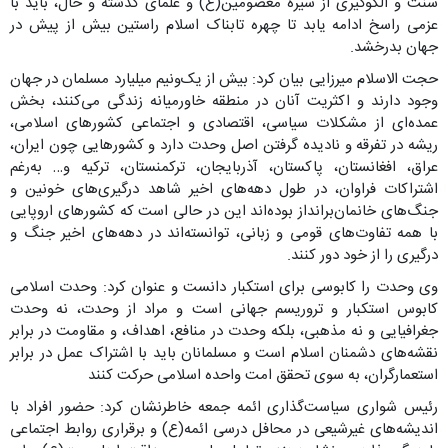
سنت و الگوگیری از سیره معصومین(ع) و علمای گذشته و حال، باید با
عزمی راسخ ادامه یابد تا چهره تابناک اسلام راستین بیش از پیش در
جهان بدرخشد.
حجت الاسلام میرزایی بیان کرد: بیش از یک‌ونیم میلیارد مسلمان در جهان
وجود دارند و اکثریت آنان در منطقه خاورمیانه زندگی می‌کنند، بخش
عمده‌ای از مشکلات سیاسی، اقتصادی و اجتماعی کشورهای اسلامی،
ریشه در تفرقه و نادیده‌ گرفتن اصل وحدت دارد و کشورهایی چون ایران،
عراق، افغانستان، پاکستان، آذربایجان، ترکمنستان، ترکیه و… به‌رغم
اشتراکات فراوان، در طول دهه‌های اخیر شاهد درگیری‌های خونین و
جنگ‌های خانمان‌برانداز بوده‌اند این در حالی است که کشورهای اروپایی
با همه تفاوت‌های قومی و زبانی، توانسته‌اند در دهه‌های اخیر جنگ و
درگیری را از خود دور کنند.
وی وحدت را کابوسی برای استکبار دانست و عنوان کرد: وحدت اسلامی
کابوس استکبار و تروریسم جهانی است و مراد از وحدت، نه وحدت
جغرافیایی و نه مذهبی، بلکه وحدت در منافع، اهداف، و مقاومت در برابر
نقشه‌های دشمنان اسلام است و مسلمانان باید با اشتراک عمل در برابر
استعمارگران، به سوی تحقق امت واحده اسلامی حرکت کنند
رئیس شواری سیاست‌گذاری ائمه جمعه خاطرنشان کرد: حضور افراد با
اندیشه‌های غیرشیعی در محافل درسی ائمه(ع) و برقراری روابط اجتماعی