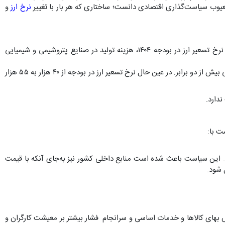
 معیوب سیاست‌گذاری اقتصادی دانست؛ ساختاری که هر بار با تغییر
نرخ ارز
و
مطابق برگه رصد بودجه دی‌ماه ۱۴۰۳، پیش‌بینی شده بود که با اجرای تبصره ۳ بند «ب» جزء ۴-۱ (موضوع نرخ خوراک گاز صنایع) و همچنین افزایش نرخ تسعیر ارز در بودجه ۱۴۰۴، هزینه تولید در صنایع پتروشیمی و شیمیایی
این پیش‌بینی اکنون محقق شده است: نرخ خوراک گاز پتروشیمی‌های تولیدکننده کود و سم از هر مترمکعب ۵۹۰۰ تومان به ۱۲۹۰۰ تومان رسیده است؛ یعنی بیش از دو برابر. در عین حال نرخ تسعیر ارز در بودجه از ۴۰ هزار به ۵۵ هزار
دارد.
ت با:
ت. این سیاست باعث شده است منابع داخلی کشور نیز به‌جای آنکه با قیمت
 شود.
ش بهای کالاها و خدمات اساسی و سرانجام فشار بیشتر بر معیشت کارگران و