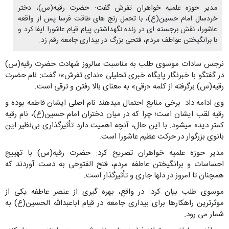
مدیر حوزه علمیه خواهران تفرش گفت: حضرت رقیه(س)، دختر
خردسال امام حسین(ع)، با تحمل رنج های طاقت فرسا پس از واقعه
عاشورا، نقش برجسته ای در زنده نگهداشتن پیام قیام عاشورا ایفا کرد و
با برانگیختن عواطف مردم، فتحی بزرگ در بیداری جامعه رقم زد.
نرجس سادات موسوی طلب به مناسبت سالروز شهادت حضرت رقیه(س)
در گفتگو با خبرنگار پایگاه خبری تحلیلی «ندای تفرش»؛ گفت: نام حضرت
رقیه(س) برگرفته از کلمه «رقی» به معنای بالا رفتن و ترقی است.
وی ادامه داد: برخی منابع احتمال میدهند نام اصلی ایشان فاطمه بوده و
رقیه لقب ایشان است؛ چرا که در میان دختران امام حسین(ع)، نام رقیه
کمتر دیده میشود. با این حال، آنچه اهمیت دارد تأثیرگذاری بی‌نظیر این
بانوی بزرگوار در حرکت عظیم عاشورا است.
مدیر حوزه علمیه خواهران تصریح کرد: حضرت رقیه(س) با تهییج
احساسات و برانگیختن عاطفه مردم، فتح الفتوحی به دست آوردند که
همچنان تا امروز در دلها جاری و تأثیرگذار است.
موسوی طلب بیان کرد: در واقع، بهره گیری از عنصر عاطفه یکی از
موثرترین راهکارها برای بیداری جامعه در قیام اباعبدالله الحسین(ع) به
شمار می رود.