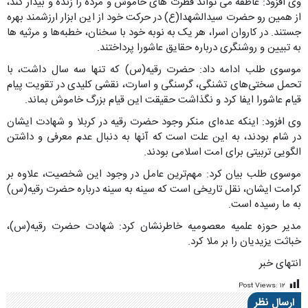
وی افزود: عاطفه می تواند فطرت های خاموش و مرده را زنده و بیدار کند،
از همین رو حضرت سیدالشهدا(ع) در حرکت خود از این ابزار ارزشمند بهره
جستند. در کاروان اسرا، هر یک به نوبه خود با سخنان، خطبه‌ها و مرثیه ها
به تبیین و روشنگری درباره حقایق عاشورا پرداختند.
موسوی طلب ادامه داد: حضرت رقیه(س) که تنها سه سال داشت، با
تحمل سختی‌های تشنگی، گرسنگی و اسارت، نقشی کلیدی در تقویت پیام
قیام عاشورا ایفا کرد و نگذاشت حقیقت این قیام بزرگ خاموش بماند.
وی افزود: اینکه عده‌ای منکر وجود حضرت رقیه در کربلا و شهادت ایشان
در شام بودند، به این علت است که آنها به دنبال عدم معرفی و داشتن
الگویی تربیتی برای امت اسلامی بودند.
موسوی طلب بیان کرد: مهم‌ترین عامل در وجود این شخصیت، علاوه بر
کرامت ایشان، نقل تاریخی است که سینه به سینه درباره حضرت رقیه(س)
به ما رسیده است.
مدیر حوزه علمیه معصومیه خاطرنشان کرد: شهادت حضرت رقیه(س)،
خباثت یزیدیان را بر ملا کرد.
انتهای خبر
Post Views:
۱۲
ارسال نظر