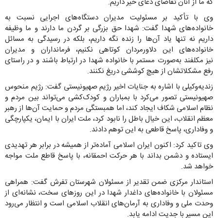
که ما از آنان تقاضای دعای خیر داریم.
وی با تأکید بر مسئولیت مدیران دستگاه‌های اجرایی نسبت به
خانواده‌های شهدا گفت: شهدا حق بزرگی بر گردن ما دارند و ما وظیفه
داریم نه تنها یاد آن‌ها را زنده نگه داریم، بلکه در رسیدگی به مسائل
خانواده‌های این دلاورمردان کوتاهی نکنیم، فرمانداران و مدیران
نیز مکلفند به‌صورت مستمر با خانواده شهدا در ارتباط باشند و در راستای
رفع مشکلاتشان از هیچ کوششی دریغ نکنند.
زندیه‌وکیلی با اشاره به جنایات اخیر رژیم صهیونیستی گفت: رژیم منحوس
صهیونیستی تصور می‌کرد با بمباران و کودک‌کشی می‌تواند بین مردم و
نظام اسلامی شکاف ایجاد کند، اما همبستگی مردم و حمایت آن‌ها از رهبر
معظم انقلاب، این خیال باطل را نابود کرد، ملت ایران با ایمان، یکپارچگی
و وفاداری، پاسخ قاطعی به این توهم دادند.
وی تاکید کرد: اکنون ایران اسلامی آماده‌تر از همیشه در برابر هر تهدیدی
ایستاده و دشمن بداند با هر حرکت احمقانه، با پاسخ قاطع ملت مواجه
خواهد شد.
استاندار مرکزی ضمن تقدیر از مسئولان شهرستان تفرش گفت: همراهی
مسئولان با خانواده‌های داغدار شهدا در این روزهای سخت، نشانه‌ای از
وحدت ملی و وفاداری به آرمان‌های انقلاب اسلامی است و انتظار می‌رود
این مسیر با جدیت ادامه یابد.