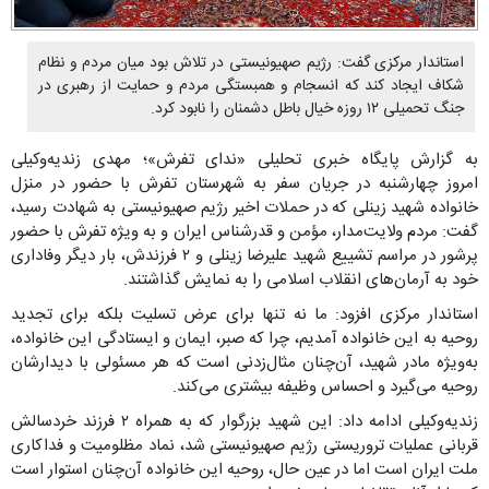
استاندار مرکزی گفت: رژیم صهیونیستی در تلاش بود میان مردم و نظام
شکاف ایجاد کند که انسجام و همبستگی مردم و حمایت از رهبری در
جنگ تحمیلی ۱۲ روزه خیال باطل دشمنان را نابود کرد.
به گزارش پایگاه خبری تحلیلی «ندای تفرش»؛ مهدی زندیه‌وکیلی
امروز چهارشنبه در جریان سفر به شهرستان تفرش با حضور در منزل
خانواده شهید زینلی که در حملات اخیر رژیم صهیونیستی به شهادت رسید،
گفت: مردم ولایت‌مدار، مؤمن و قدرشناس ایران و به ویژه تفرش با حضور
پرشور در مراسم تشییع شهید علیرضا زینلی و ۲ فرزندش، بار دیگر وفاداری
خود به آرمان‌های انقلاب اسلامی را به نمایش گذاشتند.
استاندار مرکزی افزود: ما نه تنها برای عرض تسلیت بلکه برای تجدید
روحیه به این خانواده آمدیم، چرا که صبر، ایمان و ایستادگی این خانواده،
به‌ویژه مادر شهید، آن‌چنان مثال‌زدنی است که هر مسئولی با دیدارشان
روحیه می‌گیرد و احساس وظیفه بیشتری می‌کند.
زندیه‌وکیلی ادامه داد: این شهید بزرگوار که به همراه ۲ فرزند خردسالش
قربانی عملیات تروریستی رژیم صهیونیستی شد، نماد مظلومیت و فداکاری
ملت ایران است اما در عین حال، روحیه این خانواده آن‌چنان استوار است