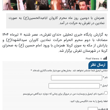
همزمان با دومین روز ماه محرم کاروان اباعبدالحسین(ع) به صورت
نمادین در تفرش به حرکت در آمد.
به گزارش پابگاه خبری تحلیلی «ندای تفرش»، عصر شنبه ۷ تیرماه ۱۴۰۴
مصادف با دوم محرم الحرام حرکت نمادین کاوران سیدالشهدا(ع) و
یارانش از مکه به سوی کربلا همزمان با ورود امام حسین (ع) به صحرای
کربلا در شهرستان تفرش برگزار شد.
Post Views:
۱۱
ارسال نظر
نشانی ایمیل شما منتشر نخواهد شد.
بخش‌های موردنیاز علامت‌گذاری شده‌اند
*
نام
*
ایمیل
*
ذخیره نام، ایمیل و وبسایت من در مرورگر برای زمانی که دوباره دیدگاهی می‌نویسم.
لطفا پاسخ را به عدد انگلیسی وارد کنید:
4 × یک =