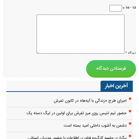
دشمن به آشوب داخلی امید بسته است
برگزاری جلسه کارگروه فناوری اطلاعات با حضور مدیران استانی
ایرانی آزاد همچون سوریه
طنین سبز زندگی در دبیرستان دخترانه سرهنگ غفوری
رونق اقتصادی تفرش با پروژه‌های گردشگری
بازدید معاون اقتصادی استاندار مرکزی از شهرستان تفرش
توسعه زیرساخت‌های گردشگری تفرش در دستور کار قرار دارد
توزیع ۸۰ هزار اصله نهال در تفرش
بُرد شیرین والیبال تفرش
جلسه تکریم و معارفه رئیس بنیاد شهید و امور ایثارگران شهرستان تفرش
برگزار شد.