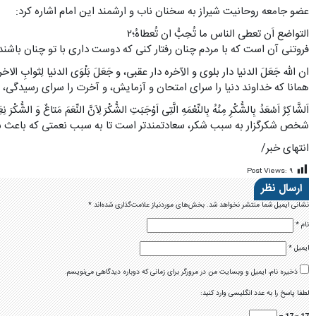
عضو جامعه روحانیت شیراز به سخنان ناب و ارشمند این امام اشاره کرد:
التواضع اَن تعطی الناس ما تُحِبُّ ان تُعطاهُ؛۲
فروتنی آن است که با مردم چنان رفتار کنی که دوست داری با تو چنان باشند
ان الله جَعَلَ الدنیا دار بلوی و الآخره دار عقبی، و جَعَلَ بَلْوَی الدنیا لِثوابِ الاخرهِ س
همانا که خداوند دنیا را سرای امتحان و آزمایش، و آخرت را سرای رسیدگی، و
اَلشَّاکِرُ اَسْعَدُ بِالشُّکْرِ مِنْهُ بِالنِّعْمَهِ الَّتِی اَوْجَبَتِ الشُّکْرَ لِاَنَّ النِّعَمَ مَتاعٌ وَ الشُّکْرَ نِعَ
شخص شکرگزار به سبب شکر، سعادتمندتر است تا به سبب نعمتی که باعث شک
انتهای خبر/
Post Views:
۹
ارسال نظر
نشانی ایمیل شما منتشر نخواهد شد.
بخش‌های موردنیاز علامت‌گذاری شده‌اند
*
نام
*
ایمیل
*
ذخیره نام، ایمیل و وبسایت من در مرورگر برای زمانی که دوباره دیدگاهی می‌نویسم.
لطفا پاسخ را به عدد انگلیسی وارد کنید: