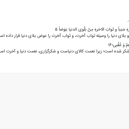
.
َبَباً و ثوابَ الاخرهِ مِنْ بَلْوی الدنیا عِوَضاً ۵
 بلای دنیا را وسیله ثواب آخرت، و ثواب آخرت را عوض بلای دنیا قرار داده اس
ِمٌ وَ عُقْبی؛۱۶
ر شده است؛ زیرا نعمت کالای دنیاست و شکرگزاری، نعمت دنیا و آخرت اس