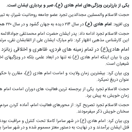
یکی از بارزترین ویژگی‌های امام هادی (ع)، صبر و بردباری ایشان است.
حجت الاسلام والمسلین مجدالدین تجرد عضو جامعه روحانیت شیراز، به تبیی
وی افزود:
امام هادی (ع)
در سال ۲۱۴ دیده به جهان گشود و در سال ۲۲۰ هجری قمری امامت شیعه از پدر بزرگوارشان به آن حضرت منتقل شد، مدت امامت آن حضرت حدود ۳۴ سال بود.
حجت الاسلام تجرد ادامه داد: پدر ایشان حضرت امام محمدتقی جوادالائمه عل
این کارشناس مذهبی اظهار کرد: نام مبارک ایشان علی از القابشان نقی، 
امام هادی(ع) در تمام زمینه های فردی، ظاهری و اخلاقی زبانزد
وی با بیان اینکه امام هادی (ع) نه تنها در ابعاد علمی بلکه در ویژگیها
شیعیان است.
وی بیان کرد: بیشترین زمان ولایت و امامت امام هادی (ع)، مقارن با ح
عنوان دریغ نمیکرد.
حجت الاسلام تجرد یکی از برجسته ترین فعالیت های دوران امامت امام هادی
زمان خویش به پیش برد.
حجت الاسلام تجرد تصریح کرد: از محورهای فعالیت امام، آماده کردن مر
سخنان خویش ذکر میفرمودند.
وی بیان کرد: امام هادی (ع) در شهر سامرا کاملا تحت کنترل و مراقبت بو
قتل ایشان برآمدند و در نهایت به دستور معتز مسموم شده و در شهر سامرا 