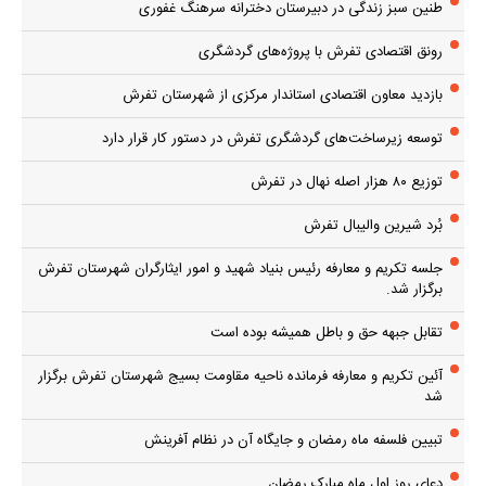
طنین سبز زندگی در دبیرستان دخترانه سرهنگ غفوری
رونق اقتصادی تفرش با پروژه‌های گردشگری
بازدید معاون اقتصادی استاندار مرکزی از شهرستان تفرش
توسعه زیرساخت‌های گردشگری تفرش در دستور کار قرار دارد
توزیع ۸۰ هزار اصله نهال در تفرش
بُرد شیرین والیبال تفرش
جلسه تکریم و معارفه رئیس بنیاد شهید و امور ایثارگران شهرستان تفرش
برگزار شد.
تقابل جبهه حق و باطل همیشه بوده است
آئین تکریم و معارفه فرمانده ناحیه مقاومت بسیج شهرستان تفرش برگزار
شد
تبیین فلسفه ماه رمضان و جایگاه آن در نظام آفرینش
دعای روز اول ماه مبارک رمضان