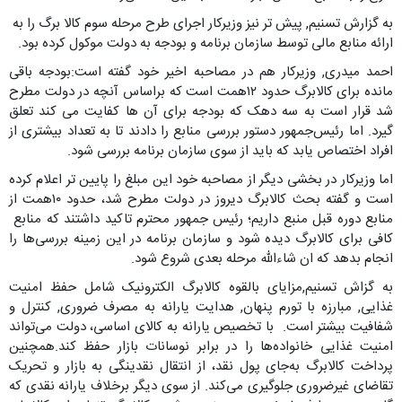
به گزارش تسنیم, پیش تر نیز وزیرکار اجرای طرح مرحله سوم کالا برگ را به
ارائه منابع مالی توسط سازمان برنامه و بودجه به دولت موکول کرده بود.
احمد میدری, وزیرکار هم در مصاحبه اخیر خود گفته است:بودجه باقی
مانده برای کالابرگ حدود ۱۲همت است که براساس آنچه در دولت مطرح
شد قرار است به سه دهک که بودجه برای آن ها کفایت می کند تعلق
گیرد. اما رئیس‌جمهور دستور بررسی منابع را دادند تا به تعداد بیشتری از
افراد اختصاص یابد که باید از سوی سازمان برنامه بررسی شود.
اما وزیرکار در بخشی دیگر از مصاحبه خود این مبلغ را پایین تر اعلام کرده
است و گفته بحث کالابرگ دیروز در دولت مطرح شد، حدود ۱۰همت از
منابع دوره قبل منبع داریم؛ رئیس جمهور محترم تاکید داشتند که منابع
کافی برای کالابرگ دیده شود و سازمان برنامه در این زمینه بررسی‌ها را
انجام بدهد که ان شاءالله مرحله بعدی شروع شود.
به گزاش تسنیم,مزایای بالقوه کالابرگ الکترونیک شامل حفظ امنیت
غذایی, مبارزه با تورم پنهان, هدایت یارانه به مصرف ضروری, کنترل و
شفافیت بیشتر است. با تخصیص یارانه به کالای اساسی، دولت می‌تواند
امنیت غذایی خانواده‌ها را در برابر نوسانات بازار حفظ کند.همچنین
پرداخت کالابرگ به‌جای پول نقد، از انتقال نقدینگی به بازار و تحریک
تقاضای غیرضروری جلوگیری می‌کند. از سوی دیگر برخلاف یارانه نقدی که