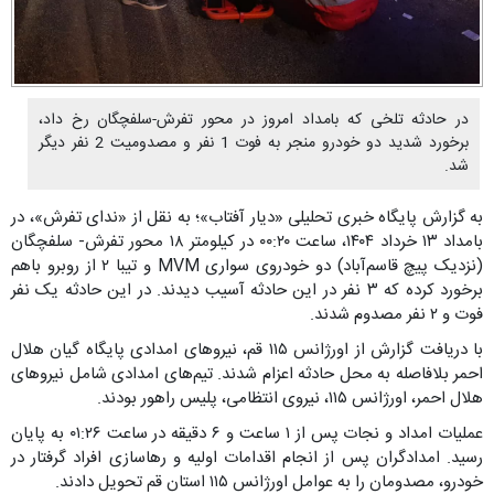
در حادثه تلخی که بامداد امروز در محور تفرش-سلفچگان رخ داد،
برخورد شدید دو خودرو منجر به فوت 1 نفر و مصدومیت 2 نفر دیگر
شد.
به گزارش پایگاه خبری تحلیلی «دیار آفتاب»؛ به نقل از «ندای تفرش»، در
بامداد ۱۳ خرداد ۱۴۰۴، ساعت ۰۰:۲۰ در کیلومتر ۱۸ محور تفرش- سلفچگان
(نزدیک پیچ قاسم‌آباد) دو خودروی سواری MVM و تیبا ۲ از روبرو باهم
برخورد کرده که ۳ نفر در این حادثه آسیب دیدند. در این حادثه یک نفر
فوت و ۲ نفر مصدوم شدند.
با دریافت گزارش از اورژانس ۱۱۵ قم، نیروهای امدادی پایگاه گیان هلال
احمر بلافاصله به محل حادثه اعزام شدند. تیم‌های امدادی شامل نیروهای
هلال احمر، اورژانس ۱۱۵، نیروی انتظامی، پلیس راهور بودند.
عملیات امداد و نجات پس از ۱ ساعت و ۶ دقیقه در ساعت ۰۱:۲۶ به پایان
رسید. امدادگران پس از انجام اقدامات اولیه و رهاسازی افراد گرفتار در
خودرو، مصدومان را به عوامل اورژانس ۱۱۵ استان قم تحویل دادند.