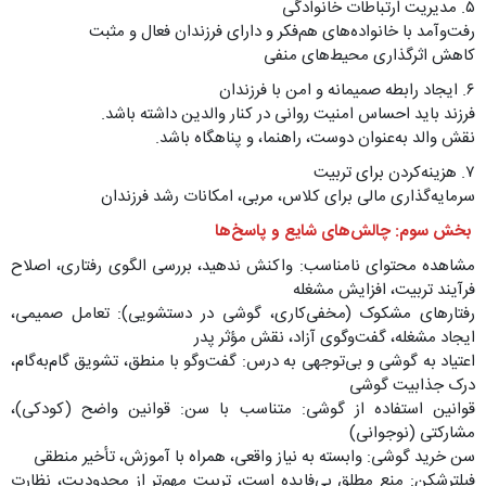
۵. مدیریت ارتباطات خانوادگی
رفت‌وآمد با خانواده‌های هم‌فکر و دارای فرزندان فعال و مثبت
کاهش اثرگذاری محیط‌های منفی
۶. ایجاد رابطه صمیمانه و امن با فرزندان
فرزند باید احساس امنیت روانی در کنار والدین داشته باشد.
نقش والد به‌عنوان دوست، راهنما، و پناهگاه باشد.
۷. هزینه‌کردن برای تربیت
سرمایه‌گذاری مالی برای کلاس، مربی، امکانات رشد فرزندان
بخش سوم: چالش‌های شایع و پاسخ‌ها
مشاهده محتوای نامناسب: واکنش ندهید، بررسی الگوی رفتاری، اصلاح
فرآیند تربیت، افزایش مشغله
رفتارهای مشکوک (مخفی‌کاری، گوشی در دستشویی): تعامل صمیمی،
ایجاد مشغله، گفت‌وگوی آزاد، نقش مؤثر پدر
اعتیاد به گوشی و بی‌توجهی به درس: گفت‌وگو با منطق، تشویق گام‌به‌گام،
درک جذابیت گوشی
قوانین استفاده از گوشی: متناسب با سن: قوانین واضح (کودکی)،
مشارکتی (نوجوانی)
سن خرید گوشی: وابسته به نیاز واقعی، همراه با آموزش، تأخیر منطقی
فیلترشکن: منع مطلق بی‌فایده است، تربیت مهم‌تر از محدودیت، نظارت