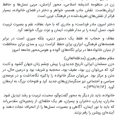
زن در منظومه اندیشه اسلامی، محور آرامش، مربی نسل‌ها و حافظ
ارزش‌هاست. نقش مادر، همسر، خواهر و دختر در فضای خانواده، بسیار
فراتر از نقش‌های تعریف‌شده در فرهنگ غربی است.
دختر امروز، مادر فرداست؛ و مادری که با حیا، عفاف، علم و بصیرت تربیت
شود، نسل آینده را بر مدار فطرت، ایمان و عزت بزرگ خواهد کرد.
عفاف و حجاب نه فقط یک دستور دینی، بلکه سپری است در برابر
هجمه‌های فرهنگی، ابزاری برای حفظ کرامت زن، و سدی برای محافظت
از بنیان خانواده‌ها در برابر نگاه‌های آلوده و هوس‌محور جامعه امروز.
مقام معظم رهبری (مدظله‌العالی):
«زن مسلمان ایرانی تاریخ جدیدی را پیش چشم زنان جهان گشود و ثابت
کرد که می‌توان زن بود، عفیف بود، محجبه و شریف بود و درعین حال، در
متن و مرکز بود. می‌توان سنگر خانواده را پاکیزه نگاه‌داشت و در عرصه‌ی
سیاسی و اجتماعی نیز سنگرسازی‌های جدید کرد و فتوحات بزرگ به ارمغان
آورد. (۱۳۹۱/۱۲/۱۶).»
خانواده، باید بار دیگر به محور گفت‌وگو، محبت، تربیت و رشد تبدیل شود.
مادران، پدران، دختران و پسران، هر یک حلقه‌ای از زنجیره‌ای مقدس‌اند
که باید با نور ایمان، آگاهی و بصیرت، نسل‌ها را از انحراف نجات دهند و
آینده‌ای روشن را رقم بزنند.