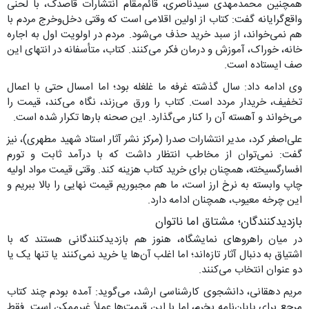
همچنین محمدمهدی سیدناصری، قائم‌مقام انتشارات قاصدک، با لحنی
واقع‌گرایانه گفت: کتاب از اولین اقلامی است که وقتی دخل‌وخرج مردم با
هم نمی‌خواند، از سبد خرید حذف می‌شود. مردم در اولویت اول به اجاره
خانه، خوراک، آموزش و درمان فکر می‌کنند. کتاب، متأسفانه در انتهای این
صف ایستاده است.
وی ادامه داد: سال گذشته غرفه ما غلغله بود؛ اما امسال حتی با اعمال
تخفیف، خریدار مردد است. کتاب را ورق می‌زند، نگاه می‌کند، قیمت را
می‌خواند و آهسته آن را کنار می‌گذارد. این صحنه بارها تکرار شده است.
علی‌اصغر کرد، مدیر انتشارات صدرا (مرکز نشر آثار استاد شهید مطهری)، نیز
گفت: نمی‌توان از مخاطب انتظار داشت که با درآمد ثابت و تورم
افسارگسیخته، همچنان برای خرید کتاب هزینه کند. وقتی قیمت مواد اولیه
چاپ وابسته به نرخ ارز است، ما هم مجبوریم قیمت نهایی را بالا ببریم و
این چرخه معیوب، همچنان ادامه دارد.
بازدیدکنندگان؛ مشتاق اما ناتوان
در میان راهروهای نمایشگاه، هنوز هم بازدیدکنندگانی هستند که با
اشتیاق به دنبال آثار تازه‌اند؛ اما اغلب آن‌ها یا خرید نمی‌کنند یا تنها یک یا
دو عنوان انتخاب می‌کنند.
مریم دهقانی، دانشجوی کارشناسی ارشد، می‌گوید: آمده بودم چند کتاب
مرجع برای پایان‌نامه بخرم، اما با این قیمت‌ها عملاً غیرممکن است. فقط