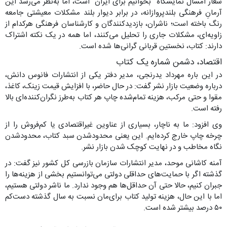
شعار امسال نمایشگاه “بخوانیم برای ایران” است، اما به‌نظر می‌رسد این
آرمانِ فرهنگی بلندپروازانه، در برابر دیوار بلند مشکلات معیشتی جامعه
رنگ باخته است؛ ناشران، بازدیدکنندگان و کارشناسان فرهنگی هرکدام از
زاویه‌ای، مشکلات جاری را تحلیل می‌کنند، اما همه در یک نکته اشتراک
دارند: کتاب، نخستین قربانی گرانی‌ها شده است.
اقتصاد، دشمن شماره یک کتاب
در این باره مهرداد یدرنجی، مدیر دفتر یکی از انتشارات فانوس دانش،
درباره وضعیت بازار نشر گفت: در حال حاضر، با افزایش قیمت زینک، کاغذ،
مقوا و حتی مرکب، هزینه تمام‌شده چاپ هر کتاب به‌طرز نگران‌کننده‌ای بالا
رفته است.
وی افزود: ما به ناچار، بسیاری از عناوین غیراقتصادی یا کم‌فروش را از
چرخه چاپ خارج کرده‌ایم. این یعنی محدودشدن سبد کتاب، محدودشدن
نگاه مخاطب و در نهایت کوچک شدن بازار نشر.
آمنه کاشانی موحد، مدیر انتشارات سازمان بازرسی کل کشور نیز گفت: در
گذشته اگر با حمایت‌های حداقلی دولتی می‌توانستیم بخشی از هزینه‌ها را
جبران کنیم، حالا حتی آن حداقل‌ها هم وجود ندارد. ما ناشر دولتی هستیم،
اما با این حال، هزینه تولید کتاب برای‌مان نسبت به سال گذشته دست‌کم
۵۰ درصد بیشتر شده است.