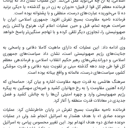
اسلامی، به آن چه می‌گوید عمل می‌کند. این عملیات نشان داد که بیانات
فرمانده معظم کل قوا از قبیل؛ «دوران به زن در رو گذشته» یا «یکی بزنید
ده تا می‌خورید» عبارت‌های درست، منطقی و با پشتوانه بوده است.
فرمانده ناحیه مقاومت بسیج تفرش افزود: جمهوری اسلامی ایران با
صراحت هرچه تمام، قبل و حین عملیات اعلام کرد، هرنوع واکنش رژیم
صهیونیستی را، تجاوزی دیگر تلقی کرده و با تهاجم سنگین‌تر پاسخ خواهد
داد.
وی ادامه داد: این عملیات که دارای ماهیت کاملا دفاعی و پاسخی به
جنایت‌های رژیم صهیونیستی است، نشان داد سیاست‌های جمهوری
اسلامی و دوراندیشی‌های رهبر حکیم انقلاب اسلامی و فرماندهی معظم
کل قوا طی چند دهه گذشته مبنی بر تقویت بنیه دفاعی و قدرت موشکی
کشور، سیاست‌های درست، عالمانه و واقع بینانه بوده است.
سرهنگ هاشمی به قدرت جبهه مقاومت اشاره و بیان کرد: حماسه‌ای که
اراده آهنین مقاومت را به رخ جهانیان کشید و ضربه‌ای سهمگین به پیکره
رژیم صهیونیستی وارد و چهره امنیتی آن‌ها را به چالش کشید و فصل
جدیدی در معادلات قدرت منطقه را آغاز کرد.
فرمانده ناحیه مقاومت بسیج تفرش در پایان خاطرنشان کرد: عملیات
«وعده صادق ۱» با هدف هشدار به اسرائیل انجام شد ولی در عملیات
«وعده صادق دو» هدف انهدام بود. این تغییر محسوس پیامی به اسرائیل