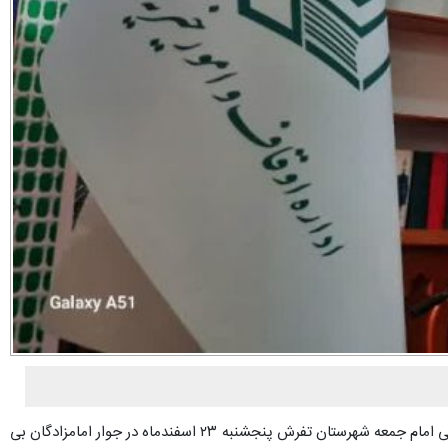
به گزارش پایگاه خبری تحلیلی «ندای تفرش»؛ محفل انس با قرآن با حضور قاری کشوری استاد جیریایی و تفسیر آیاتی از قرآن توسط حجت‌الاسلام اجرایی امام جمعه شهرستان تفرش پنجشنبه ۲۳ اسفندماه در جوار امامزادگان بی