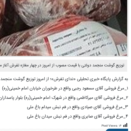
توزیع گوشت منجمد دولتی با قیمت مصوب از امروز در چهار مغازه تفرش آغاز م
به گزارش پایگاه خبری تحلیلی «ندای تفرش»؛ از امروز توزیع گوشت منجمد دولتی با قیمت مصوب هر کیلوگرم ۰
۱_مرغ فروشی آقای مسعود رجبی واقع در طرخوران خیابان امام خمینی(ره)
۲_مرغ فروشی آقای میرکاظمی واقع در شهرک امام خمینی(ره) بلوار پاسداران
۳_مرغ فروشی آقای صیادی واقع در فم نبش میدام باغ ملی
۴_مرغ فروشی آقای صابری واقع در فم نبش میدان باغ ملی
Post Views:
۱۶