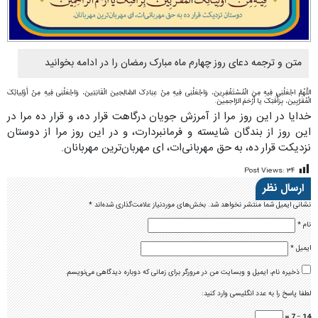
متن و ترجمه دعای روز چهارم ماه مبارک رمضان را در ادامه بخوانید
اللَّهُمَّ اجْعَلْنِی فِیهِ مِنَ الْمُسْتَغْفِرِینَ، وَاجْعَلْنِی فِیهِ مِنْ عِبَادِکَ الصَّالِحِینَ الْقَانِتِینَ، وَاجْعَلْنِی فِیهِ مِنْ أَوْلِیائِکَ
الْمُقَرَّبِینَ، بِرَأْفَتِکَ یا أَرْحَمَ الرَّاحِمِینَ.
خدایا در این روز مرا از آمرزش جویان درگاهت قرار ده، و قرار ده مرا در
این روز از بندگان شایسته و فرمانبردارت، و در این روز مرا از دوستان
نزدیکت قرار ده، به حق مهربانی‌ات، ای مهربان‌ترین مهربانان.
Post Views:
۳۴
ارسال نظر
نشانی ایمیل شما منتشر نخواهد شد.
بخش‌های موردنیاز علامت‌گذاری شده‌اند
*
نام
*
ایمیل
*
ذخیره نام، ایمیل و وبسایت من در مرورگر برای زمانی که دوباره دیدگاهی می‌نویسم.
لطفا پاسخ را به عدد انگلیسی وارد کنید:
14 − 7 =