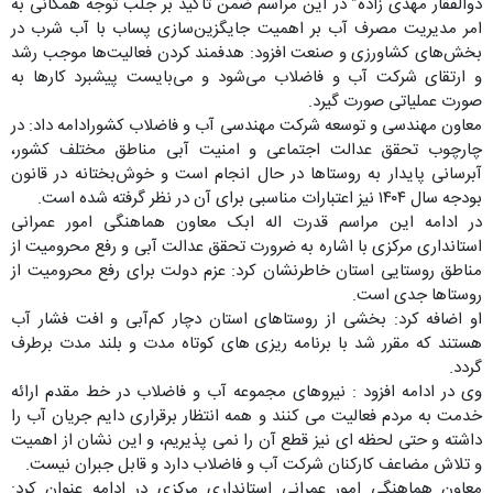
ذوالفقار مهدی زاده” در این مراسم ضمن تاکید بر جلب توجه همگانی به
امر مدیریت مصرف آب بر اهمیت جایگزین‌سازی پساب با آب شرب در
بخش‌های کشاورزی و صنعت افزود: هدفمند کردن فعالیت‌ها موجب رشد
و ارتقای شرکت آب و فاضلاب می‌شود و می‌بایست پیشبرد کارها به
صورت عملیاتی صورت گیرد.
معاون مهندسی و توسعه شرکت مهندسی آب و فاضلاب کشورادامه داد: در
چارچوب تحقق عدالت اجتماعی و امنیت آبی مناطق مختلف کشور،
آبرسانی پایدار به روستاها در حال انجام است و خوش‌بختانه در قانون
بودجه سال ۱۴۰۴ نیز اعتبارات مناسبی برای آن در نظر گرفته شده است.
در ادامه این مراسم قدرت اله ابک معاون هماهنگی امور عمرانی
استانداری مرکزی با اشاره به ضرورت تحقق عدالت آبی و رفع محرومیت از
مناطق روستایی استان خاطرنشان کرد: عزم دولت برای رفع محرومیت از
روستاها جدی است.
او اضافه کرد: بخشی از روستاهای استان دچار کم‌آبی و افت فشار آب
هستند که مقرر شد با برنامه ریزی های کوتاه مدت و بلند مدت برطرف
گردد.
وی در ادامه افزود : نیروهای مجموعه آب و فاضلاب در خط مقدم ارائه
خدمت به مردم فعالیت می کنند و همه انتظار برقراری دایم جریان آب را
داشته و حتی لحظه ای نیز قطع آن را نمی پذیریم، و این نشان از اهمیت
و تلاش مضاعف کارکنان شرکت آب و فاضلاب دارد و قابل جبران نیست.
معاون هماهنگی امور عمرانی استانداری مرکزی در ادامه عنوان کرد: