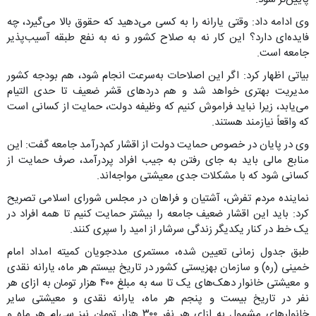
وی ادامه داد: وقتی یارانه را به کسی می‌دهید که حقوق بالا می‌گیرد، چه
فایده‌ای دارد؟ این کار نه به صلاح کشور و نه به نفع طبقه آسیب‌پذیر
جامعه است.
بیاتی اظهار کرد: اگر این اصلاحات به‌سرعت انجام شود، هم بودجه کشور
مدیریت بهتری خواهد شد و هم دردهای قشر ضعیف تا حدی التیام
می‌یابد، زیرا نباید فراموش کنیم که وظیفه دولت، حمایت از کسانی است
که واقعاً نیازمند هستند.
وی در پایان در خصوص حمایت دولت از اقشار کم‌درآمد جامعه گفت: این
منابع مالی باید به جای رفتن به جیب افراد پردرآمد، صرف حمایت از
کسانی شود که با مشکلات جدی معیشتی مواجه‌اند.
نماینده مردم تفرش، آشتیان و فراهان در مجلس شورای اسلامی تصریح
کرد: باید این اقشار ضعیف جامعه را بیشتر حمایت کنیم تا همه افراد در
یک خط در کنار یکدیگر زندگی سرشار از امید را سپری کنند.
طبق جدول زمانی تعیین شده،‌ مستمری مددجویان کمیته امداد امام
خمینی (ره) و سازمان بهزیستی کشور در تاریخ بیستم هر ماه، یارانه نقدی
و معیشتی خانوار دهک‌های یک تا سه به مبلغ ۴۰۰ هزار تومان به‌ ازای هر
نفر در تاریخ بیست و پنجم هر ماه، یارانه نقدی و معیشتی سایر
خانوارهای مشمول به‌ ازای هر نفر ۳۰۰ هزار تومان نیز سی‌ام هر ماه و