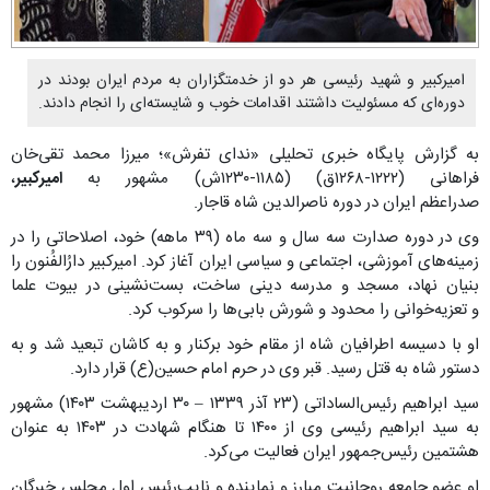
امیرکبیر و شهید رئیسی هر دو از خدمتگزاران به مردم ایران بودند در
دوره‌ای که مسئولیت داشتند اقدامات خوب و شایسته‌ای را انجام دادند.
به گزارش پایگاه خبری تحلیلی «ندای تفرش»؛ میرزا محمد تقی‌خان
فراهانی (۱۲۲۲-۱۲۶۸ق) (۱۱۸۵-۱۲۳۰ش) مشهور به
امیرکبیر
،
صدراعظم‌ ایران در دوره ناصرالدین شاه قاجار.
وی در دوره صدارت سه سال و سه ماه (۳۹ ماهه) خود، اصلاحاتی را در
زمینه‌های آموزشی، اجتماعی و سیاسی ایران آغاز کرد. امیرکبیر دارُالفُنون را
بنیان نهاد، مسجد و مدرسه دینی ساخت، بست‌نشینی در بیوت علما
و تعزیه‌خوانی را محدود و شورش بابی‌ها را سرکوب کرد.
او با دسیسه اطرافیان شاه از مقام خود برکنار و به کاشان تبعید شد و به
دستور شاه به قتل رسید. قبر وی در حرم امام حسین(ع) قرار دارد.
سید ابراهیم رئیس‌الساداتی (۲۳ آذر ۱۳۳۹ – ۳۰ اردیبهشت ۱۴۰۳) مشهور
به سید ابراهیم رئیسی وی از ۱۴۰۰ تا هنگام شهادت در ۱۴۰۳ به‌ عنوان
هشتمین رئیس‌جمهور ایران فعالیت می‌کرد.
او عضو جامعه روحانیت مبارز و نماینده و نایب‌رئیس اول مجلس خبرگان