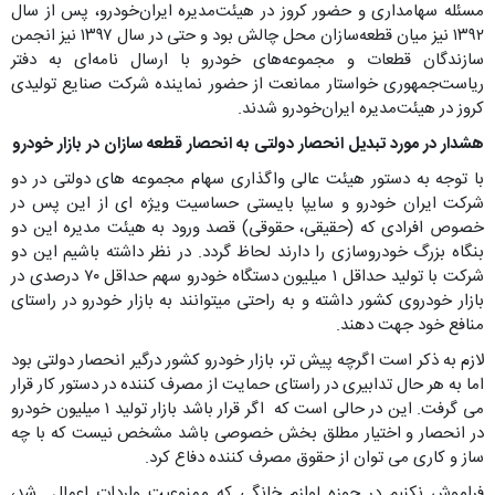
مسئله سهامداری و حضور کروز در هیئت‌مدیره ایران‌خودرو، پس از سال
۱۳۹۲ نیز میان قطعه‌سازان محل چالش بود و حتی در سال ۱۳۹۷ نیز انجمن
سازندگان قطعات و مجموعه‌های خودرو با ارسال نامه‌ای به دفتر
ریاست‌جمهوری خواستار ممانعت از حضور نماینده شرکت صنایع تولیدی
کروز در هیئت‌مدیره ایران‌خودرو شدند.
هشدار در مورد تبدیل انحصار دولتی به انحصار قطعه سازان در بازار خودرو
با توجه به دستور هیئت عالی واگذاری سهام مجموعه های دولتی در دو
شرکت ایران خودرو و سایپا بایستی حساسیت ویژه ای از این پس در
خصوص افرادی که (حقیقی، حقوقی) قصد ورود به هیئت مدیره این دو
بنگاه بزرگ خودروسازی را دارند لحاظ گردد. در نظر داشته باشیم این دو
شرکت با تولید حداقل ۱ میلیون دستگاه خودرو سهم حداقل ۷۰ درصدی در
بازار خودروی کشور داشته و به راحتی میتوانند به بازار خودرو در راستای
منافع خود جهت دهند.
لازم به ذکر است اگرچه پیش تر، بازار خودرو کشور درگیر انحصار دولتی بود
اما به هر حال تدابیری در راستای حمایت از مصرف کننده در دستور کار قرار
می گرفت. این در حالی است که اگر قرار باشد بازار تولید ۱ میلیون خودرو
در انحصار و اختیار مطلق بخش خصوصی باشد مشخص نیست که با چه
ساز و کاری می توان از حقوق مصرف کننده دفاع کرد.
فراموش نکنیم در حوزه لوازم خانگی که ممنوعیت واردات اعمال شد،