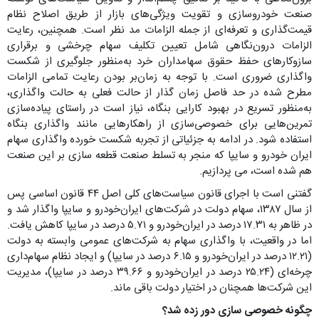
صنعت خودرو‌سازی و تقویت ویژگی‌های بازار از طریق اصلاح نظام
قیمت‌گذاری و تعرفه‌ای از جمله الزامات مد نظر است. همچنین، رعایت
الزامات درون‌نگاهی شامل تعیین تکلیف سهام چرخشی و برقراری
سازوکارهای حفظ حقوق سهامداران خرد به‌منظور جلوگیری از شکست
واگذاری ضروری است. با توجه به زمان‌بر بودن رعایت تمامی الزامات
مطرح شده در حد فاصل زمان گذار از حالت فعلی به حالت واگذاری،
به‌منظور تسریع در بهبود کارایی بنگاه، نیاز است در راستای پیاده‌سازی
تمرین‌هایی برای خصوصی‌سازی از راهکارهایی مانند واگذاری بنگاه
استفاده شود. در ادامه به جزئیاتی از تجربه شکست خورده واگذاری سهام
ایران خودرو و سایپا که منجر به تسلط صنعت قطعه سازی بر این صنعت
هم شده است، می پردازیم.
گفتنی است با اجرای قانون سیاست‌های کلی اصل ۴۴ قانون اساسی پس
از سال ۱۳۸۷، سهام دولت در شرکت‌های ایران‌خودرو و سایپا واگذار شد و
در ظاهر به ۱۷.۳۱ درصد در ایران‌خودرو و ۵.۷۱ درصد در سایپا کاهش یافت.
اما در واقعیت، با واگذاری سهام به شرکت‌های عمومی وابسته به دولت
(۱۲.۲۱ درصد در ایران‌خودرو و ۶.۱۵ درصد در سایپا) و ایجاد نظام سهام‌داری
چرخه‌ای (۲۵.۲۴ درصد در ایران‌خودرو و ۳۹.۶۶ درصد در سایپا)، مدیریت
این شرکت‌ها همچنان در اختیار دولت باقی ماند.
چگونه خصوصی سازی دور زده شد؟