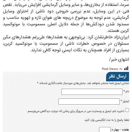
سرما، استفاده از بخاری‌ها، و سایر وسایل گرمایشی افزایش می‌یابد. نقص
فنی در این وسایل، عدم بررسی خروجی دود ناشی از احتراق وسایل
گرمایشی، عدم توجه به موضوع دریچه های هوای تازه و تهویه مناسب و
مسدود شدن دودکش‌ها از جمله دلایل اصلی مسمومیت با مونوکسید
کربن هستند.
ایران‌نژاد خاطرنشان کرد: بی‌توجهی به هشدارها؛ علی‌رغم هشدارهای مکرر
مسئولان در خصوص خطرات ناشی از مسمومیت با مونوکسید کربن،
بسیاری از افراد همچنان به نکات ایمنی توجه کافی ندارند.
انتهای خبر/
Post Views:
۲۰
ارسال نظر
نشانی ایمیل شما منتشر نخواهد شد.
بخش‌های موردنیاز علامت‌گذاری شده‌اند
*
نام
*
ایمیل
*
ذخیره نام، ایمیل و وبسایت من در مرورگر برای زمانی که دوباره دیدگاهی می‌نویسم.
لطفا پاسخ را به عدد انگلیسی وارد کنید:
هفده − چهار =