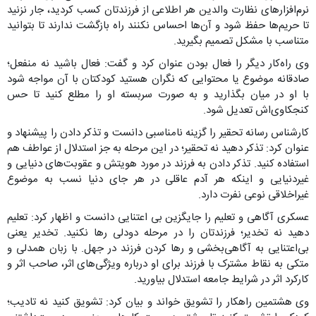
نرم‌افزارهای نظارت والدین هر اطلاعی از فرزندتان کسب کردید، جار نزنید
تا حریم‌ها حفظ شود و آن‌ها احساس نکنند راه بازگشت ندارند تا بتوانید
متناسب با مشکل تصمیم بگیرید.
وی راه‌کار دیگر را فعال بودن عنوان کرد و گفت: فعال باشید نه منفعل؛
صادقانه موضوع یا محتوایی که نگران هستید کودکتان با آن مواجه شود
با او در میان بگذارید و به صورت سربسته او را مطلع کنید تا حس
کنجکاوی‌اش تعدیل شود.
کارشناس رسانه تحقیر را گزینه نامناسبی دانست و تذکر دادن را پیشنهاد و
عنوان کرد: تذکر دهید نه تحقیر؛ در این مرحله به جز استدلال از عواطف هم
استفاده کنید. تذکر دادن به فرزند در مورد هویتش و عقوبت‌های دنیایی و
غیردنیایی و اینکه هر آدم عاقلی در هر جای دنیا نسب به موضوع
غیراخلاقی نوعی نفرت دارد.
عسکری آگاهی و تعلیم را جایگزین بی اعتنایی دانست و اظهار کرد: تعلیم
دهید نه تخدیر؛ فرزندتان را در مرحله دودلی رها نکنید. تخدیر یعنی
بی‌اعتنایی به آگاهی‌بخشی و رها کردن فرزند در جهل. با زبان همدلی و
متکی به نقاط مشترک با فرزند برای او درباره ویژگی‌های اثر، صاحب اثر و
کارکرد اثر در شرایط جامعه استدلال بیاورید.
وی هشتمین راهکار را تشویق خواند و بیان کرد: تشویق کنید نه تادیب؛