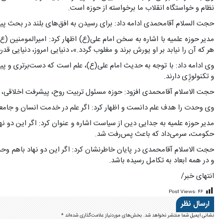
نظام و خواستگاه انقلاب ما برخواسته از حوزه است.
حجت السلام آقامحمدی ادامه داد: برای رسیدن به افق‌های بلند در بحث پیشر
مدیر حوزه علمیه با اشاره به سخن امام علی(ع) اظهار کرد: امیرالمومنین (ع) می‌
هر که آن را نیابد بر او یورش برند و مغلوب گردد.»، دنیایی امروز، دنیایی 
وی ادامه داد: با توجه به حدیث امام علی(ع)، علم است که دست‌برتری و پیشر
و تکنولوژِی دارند.
حجت الاسلام آقامحمدی افزود: حوزه مسئول تربیت روح، پیشرفت اخلاقی، ت
وی وحدت را هدف علم دانست و اظهار کرد: اگر علم در خدمت انسان و جامع
مدیر حوزه علمیه به جدایی دین از سیاست اشاره و عنوان کرد: اگر این دو ن
حکومت، سرمی‌داد که باعث پس‌رفت شد.
حجت الاسلام آقامحمدی در پایان خاطرنشان کرد: اگر این دو نهاد باهم 
و در همه ابعاد به تکامل رسیده باشد.
انتهای خبر/
Post Views:
۴۶
ارسال نظر
نشانی ایمیل شما منتشر نخواهد شد.
بخش‌های موردنیاز علامت‌گذاری شده‌اند
*