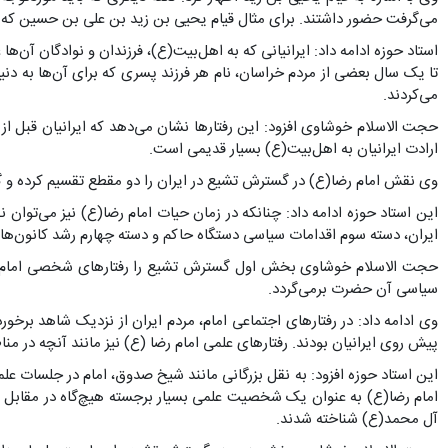
می‌گرفت حضور داشتند. برای مثال قیام یحیی بن زید بن علی بن حسین که در
استاد حوزه ادامه داد: ایرانیانی که به اهل‌بیت(ع)، فرزندان و نوادگان آ
تا یک سال بعضی از مردم خراسان، نام هر فرزند پسری که برای آن‌ها به دنیا
می‌کردند.
حجت الاسلام خوشاوی افزود: این رفتارها نشان می‌دهد که ایرانیان قبل از 
ارادت ایرانیان به اهل‌بیت(ع) بسیار قدیمی است.
وی نقش امام رضا(ع) در گسترش تشیع در ایران را دو مقطع تقسیم کرده و گف
این استاد حوزه ادامه داد: چنانکه در زمان حیات امام رضا(ع) نیز می‌تو
ایران، دسته سوم اقدامات سیاسی دستگاه حاکم و دسته چهارم رشد کانون‌ها
حجت الاسلام خوشاوی بخش اول گسترش تشیع را رفتارهای شخصی امام(ع) د
سیاسی آن حضرت برمی‌گردد.
وی ادامه داد: در رفتارهای اجتماعی امام، مردم ایران از نزدیک شاهد برخور
پیش روی ایرانیان بودند. رفتارهای علمی امام رضا (ع) نیز مانند آنچه در منا
این استاد حوزه افزود: به نقل بزرگانی مانند شیخ صدوق، امام در جلسات ع
امام رضا(ع) به عنوان یک شخصیت علمی بسیار برجسته هیچ‌گاه در مقابل هیچ
آل محمد(ع) شناخته شدند.