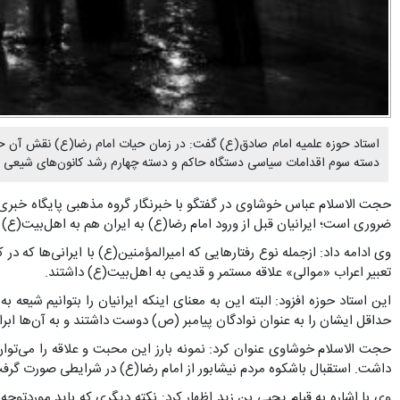
استاد حوزه علمیه امام صادق(ع) گفت: در زمان حیات امام رضا(ع) نقش آن حض
دسته سوم اقدامات سیاسی دستگاه حاکم و دسته چهارم رشد کانون‌های شیعی د
حجت الاسلام عباس خوشاوی در گفتگو با خبرنگار گروه مذهبی پایگاه خبر
ضروری است؛ ایرانیان قبل از ورود امام رضا(ع) به ایران هم به اهل‌بیت(ع) 
وی ادامه داد: ازجمله نوع رفتارهایی که امیرالمؤمنین(ع) با ایرانی‌ها که در
تعبیر اعراب «موالی» علاقه مستمر و قدیمی به اهل‌بیت(ع) داشتند.
این استاد حوزه افزود: البته این به معنای اینکه ایرانیان را بتوانیم شیعه
حداقل ایشان را به عنوان نوادگان پیامبر (ص) دوست داشتند و به آن‌ها ابراز
حجت الاسلام خوشاوی عنوان کرد: نمونه بارز این محبت و علاقه را می‌توان د
داشت. استقبال باشکوه مردم نیشابور از امام رضا(ع) در شرایطی صورت گرفت که
وی با اشاره به قیام یحیی بن زید اظهار کرد: نکته دیگری که باید موردتوجه