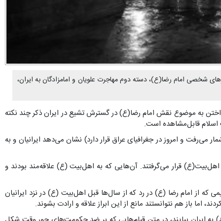
ای شخصی امام رضا(ع)، دسته دوم مهاجرت علویان و امامزادگان به ایران،
ختن به موضوع نقش امام رضا(ع) در گسترش تشیع در ایران ذکر چند نکته
ت اسلام قابل‌مشاهده است.
ار می‌رفت و امروز در جغرافیای عراق قرار دارد) نشان می‌دهد ایرانیان و به
اهل‌بیت(ع) قرار می‌گرفتند. آن‌هایی که به اهل‌بیت (ع) علاقه‌مند بودند و
که از امام رضا (ع) در رد که از سال‌ها قبل اهل‌بیت (ع) در نزد ایرانیان
 اما باز هم نتوانستند مانع از این ابراز علاقه و ارادت بشوند.
ا(ع) به ایران بیایند، در متن قیام‌هایی که بر ضد حکومت‌های جور وقت شکل