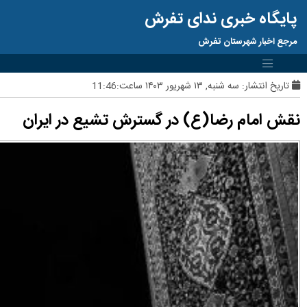
پایگاه خبری ندای تفرش
مرجع اخبار شهرستان تفرش
تاریخ انتشار:
سه شنبه, ۱۳ شهریور ۱۴۰۳ ساعت:11:46
نقش امام رضا(ع) در گسترش تشیع در ایران