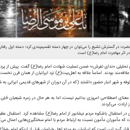
رت در گسترش تشیع را می‌توان در چهار دسته تقسیم‌بندی کرد؛ دسته اول رفتاره
ر اثر مهاجرت امام رضا(ع) است.
ی تحلیلی «ندای تفرش»؛ ضمن تسلیت شهادت امام رضا(ع) گفت: پیش از پردا
علاقه‌مند بودند. اساساً علاقه به اهل‌بیت(ع) نزد ایرانیان از همان قرن نخس
 کوفه و شهر انبار حضور داشتند (که در آن دوران از شهرهای قدیمی ایرانی به شم
 به معنای اصطلاحی امروزی بدانیم نیست، اما به هر حال در زمره شیعیان حُبّی 
 ارادت می‌کردند.
ر استقبال باشکوه مردم نیشابور از امام رضا(ع) مشاهده کرد. استقبال عظیمی 
 مأموران مأمون نسبت به ارتباط مردم با امام سختگیری‌هایی اعمال می‌کردند،
 قرار گیرد این است که ایرانیان به ویژه اهل خراسان قبل از اینکه امام رض