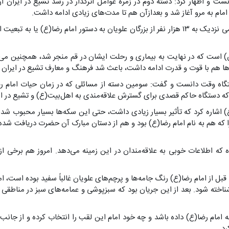
اظهار کرد: دسته دوم در زمره عوامل اثرگذار در رشد تشیع در ایران آن 
امام به مرو آغاز شد و بعدازآن هم تا مدت‌های زیادی ادامه داشت.
وی ادامه داد: برخی مدعی هستند ۱۲ هزار ۶۷۳ نفر از سادات علوی یعنی رقمی نزدیک به ۱۳ هزار نفر از
) است که در نهایت به بیماری و رحلت ایشان در قم منجر شد، همچنین می‌ت
دها هم با قوت و قدرت ادامه داشت، باعث شد فرهنگ و معارف تشیع در ایران 
 وقت دانست و گفت: سومین دسته از مسائلی که در زمان حیات امام ر
که دستگاه حاکم قصدی برای گسترش علاقه‌مندی به اهل‌بیت(ع) و تشیع در ای
) اشاره کرد که تأثیر بسیار زیادی داشت، حتی این سکه‌ها بسیار محبوب شدند
که هم به نام امام رضا(ع) بود و هم از دستان مبارک آن حضرت دریافت شده ب
که اطلاعات خوبی به علاقه‌مندان در این زمینه می‌دهد. امروز هم برخی از
از امام رضا(ع) رنگ جامه‌ها و پرچم‌های علویان غالباً سفید بوده است، اما ا
ته شود. بعد از این جریان بود که سبزپوشی و عمامه‌های سبز در مناطقی از 
ه امام رضا(ع) داده باشد و چه خود امام این لقب را انتخاب کرده و از جا
رد.