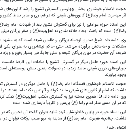
حجت الاسلام خوشاوی بخش چهارمین گسترش تشیع را رشد کانون‌های شیعی 
اثر مهاجرت امام رضا(ع) کانون‌های شیعی که در قم، ری و سایر نقاط کشور و
این استاد حوزه عواملی را نیز برای گسترش تشیع بعد از شهادت امام رضا(ع
رضا(ع) است که باعث ایجاد علاقه‌مندی به اهل‌بیت(ع) و سفر بزرگان دینی 
وی ادامه داد: شیخ صدوق ازجمله بزرگان و عالمان شیعه است که به مشهد سف
مشکلات و حاجاتش برآورده می‌شد. حتی حاکم نیشابوری به عنوان یکی از بز
شریف آن حضرت در میان بزرگان شیعه و سنی جایگاهی بسیار رفیع و ویژه د
این استاد حوزه عامل دیگر در گسترش تشیع را سادات ابن الرضا دانست و
جریان‌های درون شیعی مانند زیدیه در تحولات بعدی نقش برجسته‌ای است. ا
وجود بیاورند.
حجت الاسلام خوشاوی قدمگاه امام رضا(ع) را عامل دیگری در گسترش تشی
داشت که امام از کانون‌های شیعی مانند کوفه و قم عبور نکند، اما بعدها در ا
وی ادامه داد: لذا همین مسئله نیز به گسترش مکتب اهل‌بیت(ع) کمک کرد. در
که در آن مسیر سفر امام رضا (ع) بررسی و تقریباً بازسازی شده است.
این استاد حوزه در پایان خاطرنشان کرد: شاید بتوان گفت آن تحولی که در
داشت. چنانچه هجرت امام رضا(ع) از مدینه به مرو سبب برکات فراوان در ای
انتهای خبر/