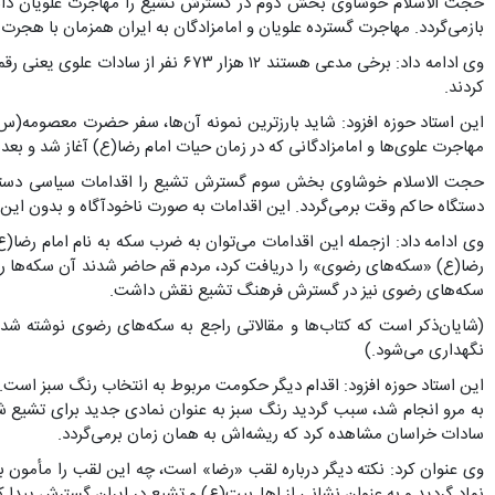
حجت الاسلام خوشاوی بخش دوم در گسترش تشیع را مهاجرت علویان دانست و 
بازمی‌گردد. مهاجرت گسترده علویان و امامزادگان به ایران همزمان با هجرت 
کردند.
این استاد حوزه افزود: شاید بارزترین نمونه آن‌ها، سفر حضرت معصومه(س
مهاجرت علوی‌ها و امامزادگانی که در زمان حیات امام رضا(ع) آغاز شد و بع
حجت الاسلام خوشاوی بخش سوم گسترش تشیع را اقدامات سیاسی دستگاه
دستگاه حاکم وقت برمی‌گردد. این اقدامات به صورت ناخودآگاه و بدون این‌
وی ادامه داد: ازجمله این اقدامات می‌توان به ضرب سکه به نام امام رضا(ع
رضا(ع) «سکه‌های رضوی» را دریافت کرد، مردم قم حاضر شدند آن سکه‌ها را 
سکه‌های رضوی نیز در گسترش فرهنگ تشیع نقش داشت.
(شایان‌ذکر است که کتاب‌ها و مقالاتی راجع به سکه‌های رضوی نوشته شده 
نگهداری می‌شود.)
این استاد حوزه افزود: اقدام دیگر حکومت مربوط به انتخاب رنگ سبز است. قبل 
به مرو انجام شد، سبب گردید رنگ سبز به عنوان نمادی جدید برای تشیع شناخ
سادات خراسان مشاهده کرد که ریشه‌اش به همان زمان برمی‌گردد.
وی عنوان کرد: نکته دیگر درباره لقب «رضا» است، چه این لقب را مأمون ب
نماد گردید و به عنوان نشانی از اهل‌بیت(ع) و تشیع در ایران گسترش پیدا ک