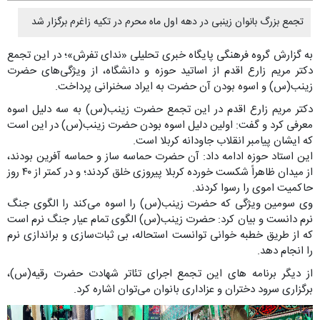
تجمع بزرگ بانوان زینبی در دهه اول ماه محرم در تکیه زاغرم برگزار شد
به گزارش گروه فرهنگی پایگاه خبری تحلیلی «ندای تفرش»؛ در این تجمع
دکتر مریم زارع اقدم از اساتید حوزه و دانشگاه، از ویژگی‌های حضرت
زینب(س) و اسوه بودن آن حضرت به ایراد سخنرانی پرداخت.
دکتر مریم زارع اقدم در این تجمع حضرت زینب(س) به سه دلیل اسوه
معرفی کرد و گفت: اولین دلیل اسوه بودن حضرت زینب(س) در این است
که ایشان پیامبر انقلاب جاودانه کربلا است.
این استاد حوزه ادامه داد: آن حضرت حماسه ساز و حماسه آفرین بودند،
از میدان ظاهراً شکست خورده کربلا پیروزی خلق کردند؛ و در کمتر از ۴۰ روز
حاکمیت اموی را رسوا کردند.
وی سومین ویژگی که حضرت زینب(س) را اسوه می‌کند را الگوی جنگ
نرم دانست و بیان کرد: حضرت زینب(س) الگوی تمام عیار جنگ نرم است
که از طریق خطبه خوانی توانست استحاله، بی ثبات‌سازی و براندازی نرم
را انجام دهد.
از دیگر برنامه های این تجمع اجرای تئاتر شهادت حضرت رقیه(س)،
برگزاری سرود دختران و عزاداری بانوان می‌توان اشاره کرد.