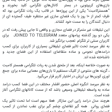
بازی‌های کریپتویی در بستر کانال‌های تلگرامی کلید بخورند و
“همسترکامبت” یکی از این پروژه‌ها در قالب یک ربات تلگرامی بود که
ظرف کمتر از ۱۰ روز با یک فضای سازی غیر منتظره طیف گسترده ای از
دنبال کنندگان را به سمت خود کشاند.
این تبلیغات غیر متمرکز در فضای مجازی و واقعی تا جایی پیش رفت که در
یکی دو روز گذشته پیامهای متعدد JOINED TO TELEGRAM برای
کاربران سنتی تر تلگرام تعجب برانگیز شد.
به نظر میرسد تحت تاثیر فضای تبلیغاتی بسیاری از کاربران برای کسب
درامدهای نجومی و ساده متقاضای استفاده از این فضای جدید و
ناشناخته شده اند.
به صورت خلاصه اینکه، بعد از ملحق شدن به ربات تلگرامی همستر کامبت
، گزینه های متنوعی از کلیک مستقیم تا بازی‌های معمایی ساده برای جمع
اوری کوین‌ها بی ارزش در اختیار کاربر قرار می‌گیرد.
به نظر میرسد انگیزه اصلی حضور اقشار مختلف در این فضا کسب درامد
ساده به واسطه تبلیغاتی وسیعی باشد که از سمت کانالهای تلگرامی آغاز
شده است.
هرچند مدل درامد زایی این سازکار فعلا مبهم است اما تحت تاثیر یک
فضای روانی همه گیر تقاضای چشم گیر برای عقب نماندن از کسب
کوینهای رایگان فعلا بی ارزش ایجاد شده است.