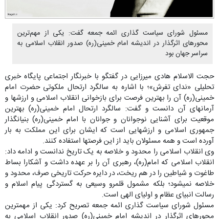
مسئول شورای سیاست گذاری ائمه جمعه گفت: یکی از مهم‌ترین
محورهای اثرگذار در اندیشه امام خمینی(ره) صدور انقلاب اسلامی به
سراسر جهان بود
حجت الاسلام هادی میرزایی در گفتگو با خبرنگار اجتماعی پایگاه خبری
تحلیلی «ندای تفرش»؛ با اشاره به سالگرد ارتحال ملکوتی حضرت امام
خمینی(ره) آن را بهترین فرصت برای بازخوانی انقلاب اسلامی و ارزشها و
آرمانهای آن دانست و گفت: سالگرد ارتحال امام خمینی(ره) بهترین
موقعیت برای آشنایی نوجوانان و جوانان با امام خمینی(ره) بنیانگذار
جمهوری اسلامی و ارزشهایی است که ایشان برای این مملکت به بار
آورده است و همه مسئولان باید از این فرصتها استفاده کنند.
وی انقلاب اسلامی را محدود و خلاصه به یک تاریخ ندانست و ادامه داد:
انقلاب اسلامی که امام(ره)، رهبری آن را بر عهده داشت و آشکارا بساط
طاغوت و شیاطین را در هم ریخت، در دایره حرکت تاریخی صرف، محدود و
خلاصه نمیشود؛ بلکه مشمول قلمرو وسیعی به گستردگی پیام اسلام و
رسالت انبیای عظام و اولیای الهی است.
مسئول شورای سیاست گذاری ائمه جمعه تصریح کرد: یکی از مهمترین
محورهای اثرگذار در اندیشه امام خمینی(ره) صدور انقلاب اسلامی به