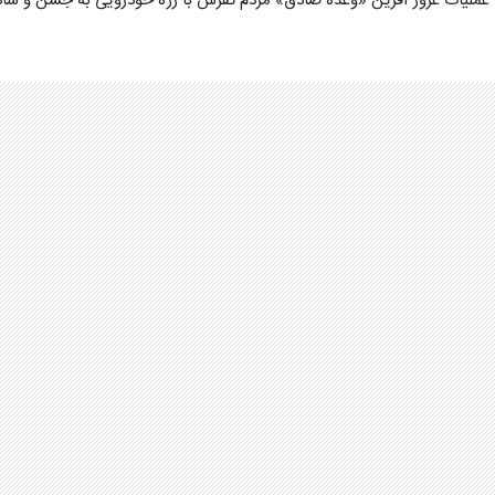
ا عملیات غرور آفرین «وعده صادق» مردم تفرش با رژه خودرویی به جشن و شاد