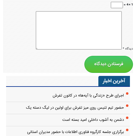
دشمن به آشوب داخلی امید بسته است
برگزاری جلسه کارگروه فناوری اطلاعات با حضور مدیران استانی
ایرانی آزاد همچون سوریه
طنین سبز زندگی در دبیرستان دخترانه سرهنگ غفوری
رونق اقتصادی تفرش با پروژه‌های گردشگری
بازدید معاون اقتصادی استاندار مرکزی از شهرستان تفرش
توسعه زیرساخت‌های گردشگری تفرش در دستور کار قرار دارد
توزیع ۸۰ هزار اصله نهال در تفرش
بُرد شیرین والیبال تفرش
جلسه تکریم و معارفه رئیس بنیاد شهید و امور ایثارگران شهرستان تفرش
برگزار شد.
تقابل جبهه حق و باطل همیشه بوده است