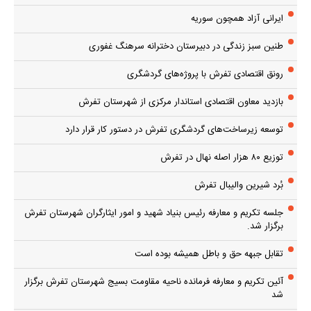
آئین تکریم و معارفه فرمانده ناحیه مقاومت بسیج شهرستان تفرش برگزار
شد
تبیین فلسفه ماه رمضان و جایگاه آن در نظام آفرینش
دعای روز اول ماه مبارک رمضان
مجمع بسیج حضور و بالندگی مردم را در مسائل شهرستان نشان می‌دهد
برگزاری کارگاه آموزشی حفظ حریم حیات جنین در شهرستان تفرش
اولین رویداد تخصصی کشوری گردشگری شهر تفرش
چرا انقلاب شد؟
پر بازدیدها
پایگاه خبری ندای تفرش