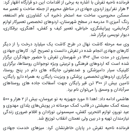
فرمانده ناحیه تفرش با اشاره به برخی از اقدامات این دو قرارگاه اظهار کرد:
۴ هزار نفر/روز اردوی جهادی در مناطق محروم از جمله ساخت و تعمیر سه
مسکن محرومین، ساخت سه استخر ذخیره آب کشاورزی عام المنفعه،
رنگ آمیزی ۱۱ مدرسه در سطح شهرستان، اردوهای تخصصی تعمیرکار لوازم
گرمایشی، پیرایشگری، خیاطی، تعمیر کیف و کفش، آهنگری، برقکاری،
دیوار نویسی برگزار شد.
وی سه مرحله کاشت نهال در طرح کاشت یک میلیارد درخت را از دیگر
کارهای جهادی انجام شده در تفرش دانست و تصریح کرد: کارهای جهادی
بسیاری در مدت سال ۱۴۰۲ در شهرستان تفرش با حضور جهادگران برگزار
شده است که اردوهای فرهنگی و تربیتی ویژه نوجوانان روستاها، برگزاری
کلینیک‌ سیار دامپزشکی و ضدعفونی جایگاه های دام در پنج روستا،
برگزاری اردوهای تخصصی پزشکی و ویزیت رایگان به همراه دارو رایگان،
تامین بیش از ۳۰۰ تن قیر رایگان جهت آسفالت جاده های روستاهای
سرآبادان و وسمق را می‌توان نام برد.
هاشمی ادامه داد: اهدا ۱۱ مورد جهیزیه به نو عروسان، بیش از ۲ هزار و ۵۰۰
بسته کمک معیشتی در قالب کمک مومنانه در پویش‌های یلدای مهدوی و
عید نوروز، لوازم التحریر، کفش، سیسمونی نوزادان و اقلام ضروری زندگی
نیازمندان تهیه و در بین ولی نعمتان انقلاب توزیع شد.
فرمانده ناحیه تفرش در پایان خاطرنشان کرد: میزهای خدمت جهادی