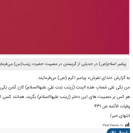
پیامبر اسلام(ص) در حدیثی از گریستن در مصیبت حضرت زینب(س) می‌فرماین
به گزارش «ندای تفرش» پیامبر اکرم (ص) می‌فرمایند:
من بَکى عَلى مُصابِ هذِهِ البِنتِ (زَینَبَ بَنتِ عَلِیٍ علیهاالسلام) کانَ کَمَن بَکى 
هر کس بر مصیبت هاى این دختر (زینب علیهاالسلام) بگرید، همانند کسى ا
وفیات الأئمه ص ۴۳۱
انتهای خبر/
Post Views:
۲۰
ارسال نظر