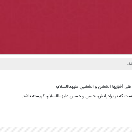
د:
عَلى أخَوَیهَا الحَسَنِ و الحُسَینِ علیهماالسلام؛
ست که بر برادرانش، حسن و حسین علیهماالسلام، گریسته باشد.