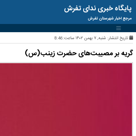
پایگاه خبری ندای تفرش
مرجع اخبار شهرستان تفرش
تاریخ انتشار:
شنبه, ۷ بهمن ۱۴۰۲ ساعت:8:46
گریه بر مصیبت‌های حضرت زینب(س)