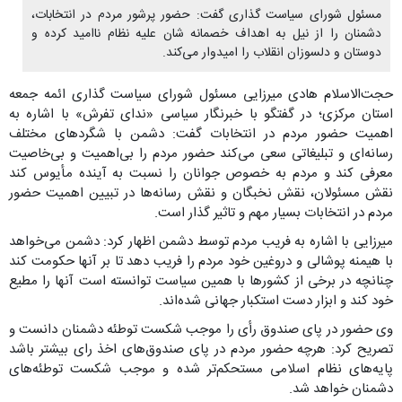
مسئول شورای سیاست گذاری گفت: حضور پرشور مردم در انتخابات،
دشمنان را از نیل به اهداف خصمانه شان علیه نظام ناامید کرده و
دوستان و دلسوزان انقلاب را امیدوار می‌کند.
حجت‌الاسلام هادی میرزایی مسئول شورای سیاست گذاری ائمه جمعه
استان مرکزی؛ در گفتگو با خبرنگار سیاسی «ندای تفرش» با اشاره به
اهمیت حضور مردم در انتخابات گفت: دشمن با شگردهای مختلف
رسانه‌ای و تبلیغاتی سعی می‌کند حضور مردم را بی‌اهمیت و بی‌خاصیت
معرفی کند و مردم به خصوص جوانان را نسبت به آینده مأیوس کند
نقش مسئولان، نقش نخبگان و نقش رسانه‌ها در تبیین اهمیت حضور
مردم در انتخابات بسیار مهم و تاثیر گذار است.
میرزایی با اشاره به فریب مردم توسط دشمن اظهار کرد: دشمن می‌خواهد
با هیمنه پوشالی و دروغین خود مردم را فریب دهد تا بر آنها حکومت کند
چنانچه در برخی از کشورها با همین سیاست توانسته است آنها را مطیع
خود کند و ابزار دست استکبار جهانی شده‌اند.
وی حضور در پای صندوق رأی را موجب شکست توطئه دشمنان دانست و
تصریح کرد: هرچه حضور مردم در پای صندوق‌های اخذ رای بیشتر باشد
پایه‌های نظام اسلامی مستحکم‌تر شده و موجب شکست توطئه‌های
دشمنان خواهد شد.