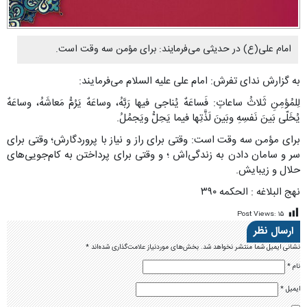
امام علی(ع) در حدیثی می‌فرمایند: برای مؤمن سه وقت است.
به گزارش ندای تفرش: امام علی علیه السلام می‌فرمایند:
لِلمُؤمِنِ ثَلاثُ ساعاتٍ: فَساعَهٌ یُناجی فیها رَبَّهُ، وساعَهٌ یَرُمُّ مَعاشَهُ، وساعَهٌ
یُخَلّی بَینَ نَفسِهِ وبَینَ لَذَّتِها فیما یَحِلُّ ویَجمُلُ.
براى مؤمن سه وقت است: وقتى براى راز و نیاز با پروردگارش؛ وقتى براى
سر و سامان دادن به زندگى‌اش ؛ و وقتى براى پرداختن به کام‌جویى‌هاى
حلال و زیبایش.
نهج البلاغه : الحکمه ۳۹۰
Post Views:
۱۵
ارسال نظر
نشانی ایمیل شما منتشر نخواهد شد.
بخش‌های موردنیاز علامت‌گذاری شده‌اند
*
نام
*
ایمیل
*