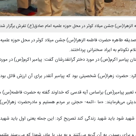
ه الزهرا(س) جشن میلاد کوثر در محل حوزه علمیه امام صادق(ع) تفرش برگزار شد.
 صدیقه طاهره حضرت فاطمه الزهرا(س) جشن میلاد کوثر در محل حوزه علمیه 
 نکونام به ایراد سخنرانی پرداختند.
سخنان پیامبر اکرم(ص) در مورد دختر گرانقدرشان گفت: پیامبر اکرم(ص) در م
د: حضرت زهرا(س) شخصیتی بود که پیامبر آنقدر برای آن ارزش قائل بود ک
تعبیر پیامبر(ص) براساس آیه قدسی که خداوند گفته به حضرت فاطمه(س) می‌
 در حدیثی می‌فرمایند: «ما –ائمه- حجتی بر مردم هستیم و مادرحضرت زهر
هید شود باید شهید زندگی کند تصریح کرد: این جمله یعنی اول باید شهید با
د و برای رسیدن به آن گریه می‌کنند و به پدر یا مادر شهدا که می‌رسند م