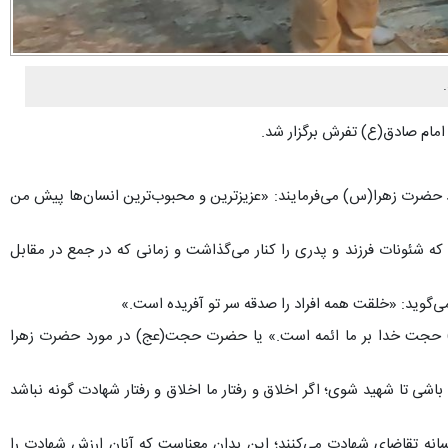
امام صادق(ع) تفرش برگزار شد.
ورد حضرت زهرا(س) می‌فرمایند: «عزیزترین و محبوب‌ترین انسان‌ها پیش من
ه شئونات فرزند و پدری را کنار می‌گذاشت و زمانی که در جمع در مقابل
گوید: «خلقت همه افراد را صدقه سر تو آفریده است.»
ا(س) حجت خدا بر ما ائمه است.» یا حضرت حجت(عج) در مورد حضرت زهرا
شی تا شهید شوی؛ اگر اخلاق و رفتار ما اخلاق و رفتار شهادت گونه نباشد
لتمسانه تقاضای شهادت می‌کنند؛ این بدان معناست که آنان ارزش شهادت را