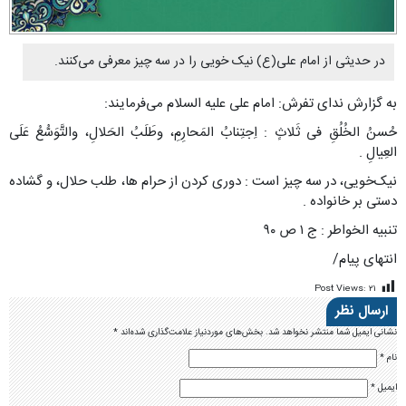
در حدیثی از امام علی(ع) نیک خویی را در سه چیز معرفی می‌کنند.
به گزارش ندای تفرش: امام علی علیه السلام می‌فرمایند:
حُسنُ الخُلُقِ فی ثَلاثٍ : اِجتِنابُ المَحارِمِ، وطَلَبُ الحَلالِ، والتَّوَسُّعُ عَلَى
العِیالِ .
نیک‌خویى، در سه چیز است : دورى کردن از حرام ها، طلب حلال، و گشاده
دستى بر خانواده .
تنبیه الخواطر : ج ١ ص ٩٠
انتهای پیام/
Post Views:
۲۱
ارسال نظر
نشانی ایمیل شما منتشر نخواهد شد.
بخش‌های موردنیاز علامت‌گذاری شده‌اند
*
نام
*
ایمیل
*