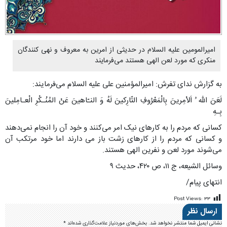
امیرالمومین علیه السلام در حدیثی از امرین به معروف و نهی کنندگان
منکری که مورد لعن الهی هستند می‌فرمایند
به گزارش ندای تفرش: امیرالمؤمنین علی علیه السلام می‌فرمایند:
لَعَنَ اللّه ُ اَلاْمِرینَ بِالْمَعْرُوفِ التّارِکینَ لَهُ وَ النـّاهینَ عَنْ المُنْـکْرِ الْعـامِلینَ
بِـهِ
کسانی که مردم را به کارهای نیک امر می‌کنند و خود آن را انجام نمی‌دهند
و کسانی که مردم را از کارهای زشت باز می دارند اما خود مرتکب آن
می‌شوند مورد لعن و نفرین الهی هستند.
وسائل الشیعه، ج ۱۱، ص ۴۲۰، حدیث ۹
انتهای پیام/
Post Views:
۳۳
ارسال نظر
نشانی ایمیل شما منتشر نخواهد شد.
بخش‌های موردنیاز علامت‌گذاری شده‌اند
*