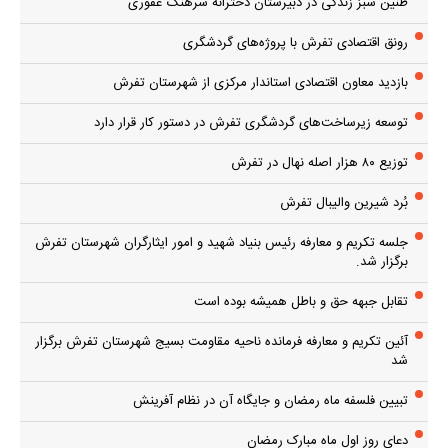
طنین سبز زندگی در دبیرستان دخترانه سرهنگ غفوری
رونق اقتصادی تفرش با پروژه‌های گردشگری
بازدید معاون اقتصادی استاندار مرکزی از شهرستان تفرش
توسعه زیرساخت‌های گردشگری تفرش در دستور کار قرار دارد
توزیع ۸۰ هزار اصله نهال در تفرش
بُرد شیرین والیبال تفرش
جلسه تکریم و معارفه رئیس بنیاد شهید و امور ایثارگران شهرستان تفرش
برگزار شد.
تقابل جبهه حق و باطل همیشه بوده است
آئین تکریم و معارفه فرمانده ناحیه مقاومت بسیج شهرستان تفرش برگزار
شد
تبیین فلسفه ماه رمضان و جایگاه آن در نظام آفرینش
دعای روز اول ماه مبارک رمضان