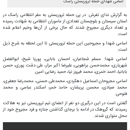
اسامی شهدای حمله تروریستی راسک
به گزارش ندای تفرش: در پی حمله تروریستی به مقر انتظامی راسک در
استان سیستان و بلوچستان تعدادی از ماموران انتظامی به شهادت رسیده
و تعداد دیگری مجروح شدند که حال برخی از آن‌ها وخیم اعلام شده
است.
اسامی شهدا و مجروحین این حمله تروریستی تا این لحظه به شرح ذیل
است.
اسامی شهدا: مسلم شجاعیان، احسان بابایی، پوریا شیخ، ابوالفضل
شهریاری، محمدحسن براهویی، علیرضا اکبر مزار، علی دشت پوری، حسن
بابانیا، احمد خمری، محمد فیروز نیا، حمید رضایی امین.
اسامی مجروحان:اسماعیل دهکردی، محمدعلی حسنی، محمدرضا جعفری،
محمد صیادی، محسن پریشان، حامد خمر، اسکندر عباسی و محمد
فتوحی.
گفتنی است در این درگیری دو نفر از اعضای تیم تروریستی نیز به هلاکت
رسیدند که گروهک در ادامه با برجای گذاشتن جنازه و فرد مجروح خود از
محل متواری شدند.