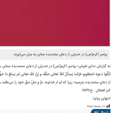
پیامبر اکرم(ص) در حدیثی از دعای ستمدیده سخن به میان می‌اورند
به گزارش ندای تفرش؛ پیامبر اکرم(ص) در حدیثی از دعای ستمدیده سخن به م
اِتَّقُوا دَعوَهَ المَظلومِ؛ فإنّما یَسألُ اللّهُ تعالى حَقَّهُ، و إنَّ اللّهَ تعالى لَم یَمنَعْ ذا حَقٍّ
از دعاى ستمدیده بترسید؛ زیرا که او از خداوند عزّ و جلّ حقّ خود را مى‌طلب
کنز العمّال : ح۷۵۹۷.
انتهای پیام/
Post Views:
۲۹
ارسال نظر