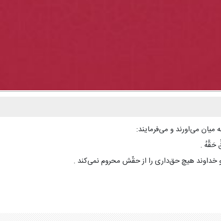
یان می‌اورند و می‌فرمایند:
 حَقَّهُ .
د و خداوند هیچ حق‌دارى را از حقّش محروم نمى‌کند .