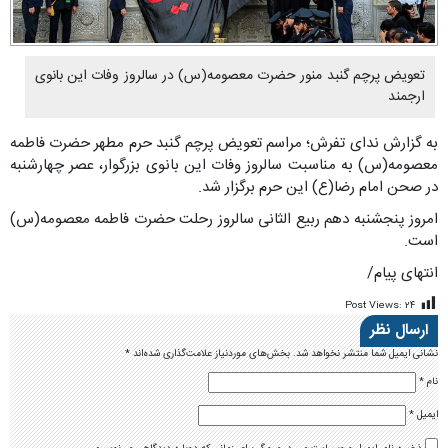
تعویض پرچم گنبد منور حضرت معصومه(س) در سالروز وفات این بانوی
ارجمند
به گزارش ندای تفرش؛ مراسم تعویض پرچم گنبد حرم مطهر حضرت فاطمه
معصومه(س) به مناسبت سالروز وفات این بانوی بزرگوار، عصر چهارشنبه
در صحن امام رضا(ع) این حرم برگزار شد.
امروز پنجشنبه دهم ربیع الثانی سالروز رحلت حضرت فاطمه معصومه(س)
است.
انتهای پیام/
Post Views:
۲۴
ارسال نظر
نشانی ایمیل شما منتشر نخواهد شد.
بخش‌های موردنیاز علامت‌گذاری شده‌اند
*
نام
*
ایمیل
*