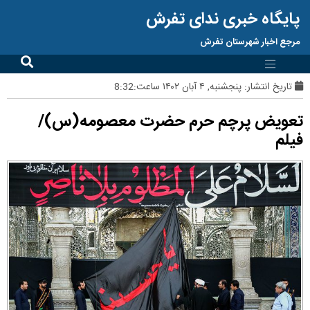
پایگاه خبری ندای تفرش
مرجع اخبار شهرستان تفرش
تاریخ انتشار:
پنجشنبه, ۴ آبان ۱۴۰۲ ساعت:8:32
تعویض پرچم حرم حضرت معصومه(س)/
فیلم