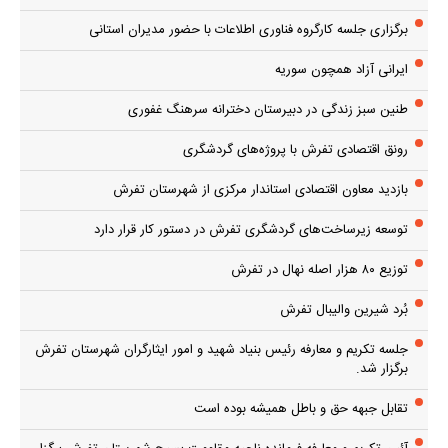
بازدید معاون اقتصادی استاندار مرکزی از شهرستان تفرش
توسعه زیرساخت‌های گردشگری تفرش در دستور کار قرار دارد
توزیع ۸۰ هزار اصله نهال در تفرش
بُرد شیرین والیبال تفرش
جلسه تکریم و معارفه رئیس بنیاد شهید و امور ایثارگران شهرستان تفرش
برگزار شد.
تقابل جبهه حق و باطل همیشه بوده است
آئین تکریم و معارفه فرمانده ناحیه مقاومت بسیج شهرستان تفرش برگزار
شد
تبیین فلسفه ماه رمضان و جایگاه آن در نظام آفرینش
دعای روز اول ماه مبارک رمضان
مجمع بسیج حضور و بالندگی مردم را در مسائل شهرستان نشان می‌دهد
برگزاری کارگاه آموزشی حفظ حریم حیات جنین در شهرستان تفرش