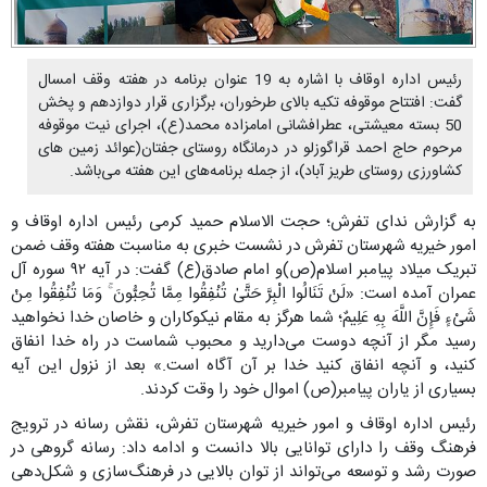
رئیس اداره اوقاف با اشاره به 19 عنوان برنامه در هفته وقف امسال
گفت: افتتاح موقوفه تکیه بالای طرخوران، برگزاری قرار دوازدهم و پخش
50 بسته معیشتی، عطرافشانی امامزاده محمد(ع)، اجرای نیت موقوفه
مرحوم حاج احمد قراگوزلو در درمانگاه روستای جفتان(عوائد زمین های
کشاورزی روستای طریز آباد)، از جمله برنامه‌های این هفته می‌باشد.
به گزارش ندای تفرش؛ حجت الاسلام حمید کرمی رئیس اداره اوقاف و
امور خیریه شهرستان تفرش در نشست خبری به مناسبت هفته وقف ضمن
تبریک میلاد پیامبر اسلام(ص)و امام صادق(ع) گفت: در آیه ۹۲ سوره آل
عمران آمده است: «لَنْ تَنَالُوا الْبِرَّ حَتَّىٰ تُنْفِقُوا مِمَّا تُحِبُّونَ ۚ وَمَا تُنْفِقُوا مِنْ
شَیْءٍ فَإِنَّ اللَّهَ بِهِ عَلِیمٌ؛ شما هرگز به مقام نیکوکاران و خاصان خدا نخواهید
رسید مگر از آنچه دوست می‌دارید و محبوب شماست در راه خدا انفاق
کنید، و آنچه انفاق کنید خدا بر آن آگاه است.» بعد از نزول این آیه
بسیاری از یاران پیامبر(ص) اموال خود را وقت کردند.
رئیس اداره اوقاف و امور خیریه شهرستان تفرش، نقش رسانه در ترویج
فرهنگ وقف را دارای توانایی بالا دانست و ادامه داد: رسانه گروهی در
صورت رشد و توسعه می‌تواند از توان بالایی در فرهنگ‌سازی و شکل‌دهی