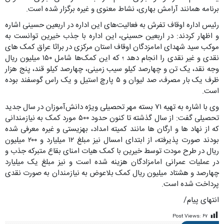
برنامه همانند آرامش بهاری، نشاط معنوی و غیره برگزار شده است.
رئیس اداره اوقاف تفرش به فعالیت‌های این اداره در اربعین حسینی اشاره
و اظهار کردند: در اربعین حسینی، این اداره با جذب خیرین توانست به
موکب سید شهدای امامزدگان اوقاف استان مرکزی در براثا عراق کمک های
نقدی و غیر نقدی را انجام دهد ؛ که این کمک‌ها شامل ۱۵۰ میلیون ریال
وجه نقد، یک تن و چهارصد کیلو سیب زمینی، چهارصد کیلو قند، پنج هزار
ظرف یک بار مصرف، صد لیوان و ۵ پارچ استیل و یک راس گوسفند بوده
است.
وی با اشاره به تهیه ۷۱ بسته مهر تحصیلی ویژه دانش‌آموزان در سال جدید
تحصیلی گفت: از سال گذشته تا کنون حدود ۵۰۰ مورد کمک به نیازمندانی
که از نهاد ها و ارگان ها مانند کمیته امداد، بهزیستی و غیره معرفی شده
بودند صورت پذیرفته، از ابتدای امسال نیز مبلغ ۱۲ میلیارد و ۲۰۰ میلیون
ریال در طرح مودت توسط خیرین با کمک هیات امنای بقاع متبرکه جذب و
در عملیات عمرانی امامزادگان هزینه شده است و نیز مبلغ یک میلیارد
چهارصد و هشتاد میلیون ریال کمک بلاعوض به نیازمندان به صورت نقدی
پرداخت شده است.
انتهای پیام/
Post Views:
۶۷