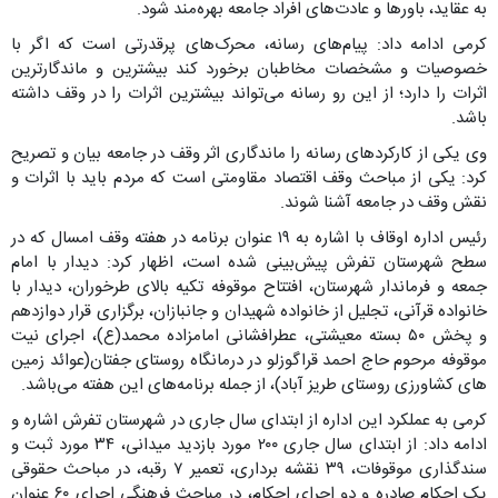
به عقاید، باورها و عادت‌های افراد جامعه بهره‌مند شود.
کرمی ادامه داد: پیام‌های رسانه، محرک‌های پرقدرتی است که اگر با
خصوصیات و مشخصات مخاطبان برخورد کند بیشترین و ماندگارترین
اثرات را دارد؛ از این رو رسانه می‌تواند بیشترین اثرات را در وقف داشته
باشد.
وی یکی از کارکردهای رسانه را ماندگاری اثر وقف در جامعه بیان و تصریح
کرد: یکی از مباحث وقف اقتصاد مقاومتی است که مردم باید با اثرات و
نقش وقف در جامعه آشنا شوند.
رئیس اداره اوقاف با اشاره به ۱۹ عنوان برنامه در هفته وقف امسال که در
سطح شهرستان تفرش پیش‌بینی شده است، اظهار کرد: دیدار با امام
جمعه و فرماندار شهرستان، افتتاح موقوفه تکیه بالای طرخوران، دیدار با
خانواده قرآنی، تجلیل از خانواده شهیدان و جانبازان، برگزاری قرار دوازدهم
و پخش ۵۰ بسته معیشتی، عطرافشانی امامزاده محمد(ع)، اجرای نیت
موقوفه مرحوم حاج احمد قراگوزلو در درمانگاه روستای جفتان(عوائد زمین
های کشاورزی روستای طریز آباد)، از جمله برنامه‌های این هفته می‌باشد.
کرمی به عملکرد این اداره از ابتدای سال جاری در شهرستان تفرش اشاره و
ادامه داد: از ابتدای سال جاری ۲۰۰ مورد بازدید میدانی، ۳۴ مورد ثبت و
سندگذاری موقوفات، ۳۹ نقشه برداری، تعمیر ۷ رقبه، در مباحث حقوقی
یک احکام صادره و دو اجرای احکام، در مباحث فرهنگی اجرای ۶۰ عنوان