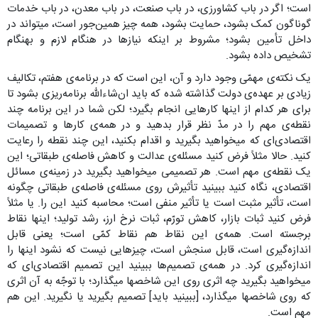
است؛ اگر در باب کشاورزی، در باب صنعت، در باب معدن، در باب خدمات
گوناگون کمک بشود، حمایت بشود، همه چیز همین‌جور است، میتواند در
داخل تأمین بشود؛ مشروط بر اینکه نیازها در هنگام لازم و بهنگام
تشخیص داده بشود.
یک نکته‌ی مهمّی وجود دارد و آن، این است که در برنامه‌ی هفتم، تکالیف
زیادی بر عهده‌ی دولت گذاشته شده که باید ان‌شاءالله برنامه‌ریزی بشود تا
برای هر کدام از اینها کارهایی انجام بگیرد؛ لکن شما در این برنامه چند
نقطه‌ی مهم را در مدّ نظر قرار بدهید و در همه‌ی کارها و تصمیمات
اقتصادی‌ای که میخواهید بگیرید و اقدام بکنید، این چند نقطه را رعایت
کنید. حالا مثلاً فرض کنید مسئله‌ی عدالت و کاهش فاصله‌ی طبقاتی؛ ‌این
یک نقطه‌ی مهم است. هر تصمیمی میخواهید بگیرید در زمینه‌ی مسائل
اقتصادی، نگاه کنید ببینید تأثیرش روی مسئله‌ی فاصله‌ی طبقاتی چگونه
است، تأثیر مثبت است یا تأثیر منفی است؛‌ محاسبه کنید این را. یا مثلاً
فرض کنید ثبات بازار، کاهش تورّم، ثبات نرخ ارز، رشد تولید؛‌ اینها نقاط
برجسته است. همه‌ی این نقاط هم نقاط کمّی است؛ یعنی قابل
اندازه‌گیری است، قابل سنجش است، چیزهایی نیست که نشود اینها را
اندازه‌گیری کرد. در همه‌ی تصمیم‌ها ببینید این تصمیم اقتصادی‌ای که
میخواهید بگیرید چه اثری روی این شاخصها میگذارد؛ با توجّه به آن اثری
که روی شاخصها میگذارد، [ببینید باید] تصمیم بگیرید یا نگیرید. این هم
مهم است.