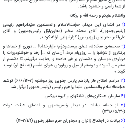
باشد، روح مطهّر امام از شما راضی باشد و ان‌شاءالله ارواح مطهّره‌ی شهدا
از شما راضی و خشنود باشد.
والسّلام علیکم و رحمه ‌الله و برکاته
(۱
در ابتدای این دیدار، حجّت‌الاسلام والمسلمین سیّدابراهیم رئیسی
(رئیس‌جمهور)، آقای محمّد مخبر (معاون‌اوّل رئیس‌جمهور) و آقای
علی‌اکبر محرابیان (وزیر نیرو) گزارشهایی ارائه کردند.
(۲
صحیفه‌ی سجّادیّه، دعای بیست‌ودوّم؛ «[بارخدایا! … دوری از خطاها و
برکناری از لغزشها را … روزی‌ام فرما، آن‌سان که …] رضا و خوشنودی‌ات را
درباره‌ی دوستان و دشمنان بر غیر طاعت و رضایت برگزینم، تا دشمنم از
ستم من آسوده و دوستم از میل و روآوردن هواى نفْسم (به نفع او) نومید
گردد.»
(۳
مراسم افتتاح فاز یازدهم پارس جنوبی روز دوشنبه (۶/۶/۱۴۰۲) توسّط
حجّت‌الاسلام والمسلمین سیّدابراهیم رئیسی (رئیس‌جمهور) برگزار شد.
(۴
سازمان همکاری‌های شانگهای و گروه بریکس
(۵
از جمله، بیانات در دیدار رئیس‌جمهور و اعضای هیئت دولت
(۱۳۹۸/۵/۳۰)
(۶
بیانات در اجتماع زائران و مجاوران حرم مطهّر رضوی (۱۴۰۲/۱/۱)