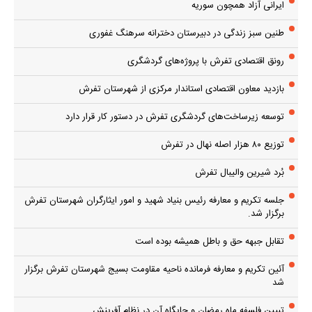
ایرانی آزاد همچون سوریه
طنین سبز زندگی در دبیرستان دخترانه سرهنگ غفوری
رونق اقتصادی تفرش با پروژه‌های گردشگری
بازدید معاون اقتصادی استاندار مرکزی از شهرستان تفرش
توسعه زیرساخت‌های گردشگری تفرش در دستور کار قرار دارد
توزیع ۸۰ هزار اصله نهال در تفرش
بُرد شیرین والیبال تفرش
جلسه تکریم و معارفه رئیس بنیاد شهید و امور ایثارگران شهرستان تفرش
برگزار شد.
تقابل جبهه حق و باطل همیشه بوده است
آئین تکریم و معارفه فرمانده ناحیه مقاومت بسیج شهرستان تفرش برگزار
شد
تبیین فلسفه ماه رمضان و جایگاه آن در نظام آفرینش