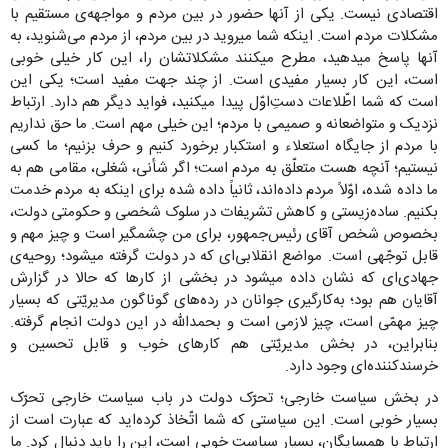
اقتصادی نیست. یکی از آنها حضور در بین مردم و مواجهه‌ی مستقیم با
مشکلات مردم است. اینکه شما میروید در بین مردم، از مردم می‌شنوید، به
آنها پاسخ میدهید، مطرح میکنند مشکلاتشان را، این کار خیلی خوبی
است، این کار بسیار مفیدی است. از چند جهت مفید است؛ یکی‌ این
است که شما اطّلاعات دستِ‌اوّل پیدا میکنید، فواید دیگر هم دارد. ارتباط
نزدیک و متواضعانه و صمیمی با مردم؛ این خیلی مهم است. ما حق نداریم
با مردم از جایگاه استعلاء و استکبار برخورد کنیم و حرف بزنیم؛ ما کسی
نیستیم؛ آنچه هست متعلّق به مردم است؛ اگر شأنی، شغلی، مقامی هم به
ما داده شده، اوّلاً مردم داده‌اند، ثانیاً داده شده برای اینکه به مردم خدمت
بکنیم. ساده‌زیستی و کاهش تشریفات در سلوک شخصی و حکومتی دولت،
بخصوص شخص آقای رئیس‌جمهور، برای من چشمگیر است و چیز مهم و
قابل توجّهی است. مواضع انقلابی‌ای که در دولت گرفته میشود؛ روحیه‌ی
جهادی‌ای که نشان داده میشود در بخشی از کارها که حالا در گزارش
آقایان هم بود؛ به‌کارگیری جوانان در رده‌های گوناگون مدیریّتی که بسیار
چیز مهمّی است، چیز لازمی است و بحمدالله در این دولت انجام گرفته.
بنابراین، در بخش مدیریّتی هم کارهای خوب و قابل تحسین و
خرسندکننده‌ای وجود دارد.
در بخش سیاست خارجی؛ تحرّک دولت در باب سیاست خارجی تحرّک
بسیار خوبی است. این سیاستی که شما اتّخاذ کرده‌اید که عبارت است از
ارتباط با همسایگان، بسیار سیاست خوبی است، این را باید دنبال کرد. ما