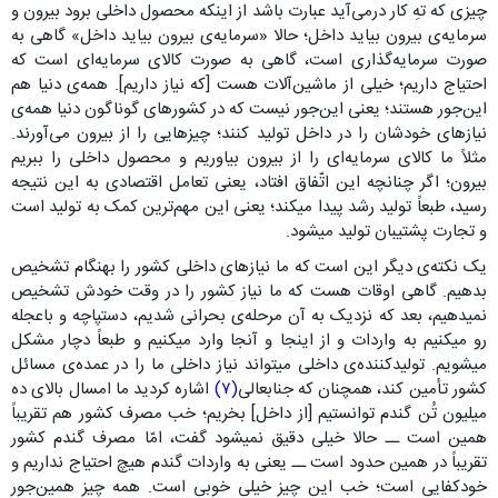
چیزی که تهِ کار درمی‌آید عبارت باشد از اینکه محصول داخلی برود بیرون و
سرمایه‌ی بیرون بیاید داخل؛ حالا «سرمایه‌ی بیرون بیاید داخل» گاهی به
صورت سرمایه‌گذاری است، گاهی به صورت کالای سرمایه‌ای است که
احتیاج داریم؛ خیلی از ماشین‌آلات هست [که نیاز داریم]. همه‌ی دنیا هم
این‌جور هستند؛ یعنی این‌جور نیست که در کشورهای گوناگون دنیا همه‌ی
نیازهای خودشان را در داخل تولید کنند؛ چیزهایی را از بیرون می‌آورند.
مثلاً ما کالای سرمایه‌ای را از بیرون بیاوریم و محصول داخلی را ببریم
بیرون؛ اگر چنانچه این اتّفاق افتاد، یعنی تعامل اقتصادی به این نتیجه
رسید، طبعاً تولید رشد پیدا میکند؛ یعنی این مهم‌ترین کمک به تولید است
و تجارت پشتیبان تولید میشود.
یک نکته‌ی دیگر این است که ما نیازهای داخلی کشور را بهنگام تشخیص
بدهیم. گاهی اوقات هست که ما نیاز کشور را در وقت خودش تشخیص
نمیدهیم، بعد که نزدیک به آن مرحله‌ی بحرانی شدیم، دستپاچه و باعجله
رو میکنیم به واردات و از اینجا و آنجا وارد میکنیم و طبعاً دچار مشکل
میشویم. تولیدکننده‌ی داخلی میتواند نیاز داخلی ما را در عمده‌ی مسائل
کشور تأمین کند، همچنان که جنابعالی
(۷)
اشاره کردید ما امسال بالای ده
میلیون تُن گندم توانستیم [از داخل] بخریم؛ خب مصرف کشور هم تقریباً
همین است ــ حالا خیلی دقیق نمیشود گفت، امّا مصرف گندم کشور
تقریباً در همین حدود است ــ یعنی به واردات گندم هیچ احتیاج نداریم و
خودکفایی است؛ خب این چیز خیلی خوبی است. همه چیز همین‌جور