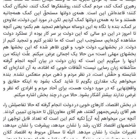
رهبری کمک کند، مردم کمک کنند، روشنفکرها کمک کنند، نخبگان کمک
کنند؛ قاعده‌اش این است. همه‌ی دولتها مستحقّ این کمک همه‌جانبه
هستند و ما به همه‌ی دولتها کمک کردیم. لکن در مورد این دولت، علاوه‌ی
بر کمک، بنده با نگاه به این دوساله میخواهم تمجید هم بکنم؛ یعنی آنچه
تا امروز در این دو سالی که این دولت بر سر کار بوده از عملکرد دولت
مشاهده کرده‌ایم، مستوجب این است که ما تقدیر کنیم و تمجید کنیم از
دولت. در بخشهایی، دولت خوب و قوی ظاهر شده که این بخشها هم
بخشهای مهمّی است؛ من حالا یک اجمالی عرض میکنم. علّت اینکه من
اینها را میگویم این است که زبان دولت در بیان آنچه انجام گرفته
متأسّفانه زبان رسایی نیست؛ اتّفاقات خوبی که افتاده، به آن اندازه‌ای که
شایسته و حقّش است، در نظر مردم و ذهن مردم منعکس نشده. بنده
میخواهم یک مقداری بگویم تا شاید کمک بشود به اینکه حقایق و
واقعیّتهایی که در مورد دولت هست، برای آحاد مردم و افرادی که نظر و
غرضی ندارند بیشتر آشکار بشود. حالا من در چند بخش اشاره میکنم.
در بخش اقتصاد، کارهای خوبی در دولت انجام گرفته که حالا تفاصیلش را،
هم آقای رئیس‌جمهور گفتند، هم آقای معاون‌اوّل تا حدودی تبیین کردند.
آنچه من میخواهم [به آن] تکیه کنم این است که تعداد قابل توجّهی از
شاخصهای اقتصاد کلان، رشد را نشان میدهد، پیشرفت را نشان میدهد،
تغییرات مثبت را نشان میدهد. البتّه تا مسائل مربوط به اقتصاد کلان