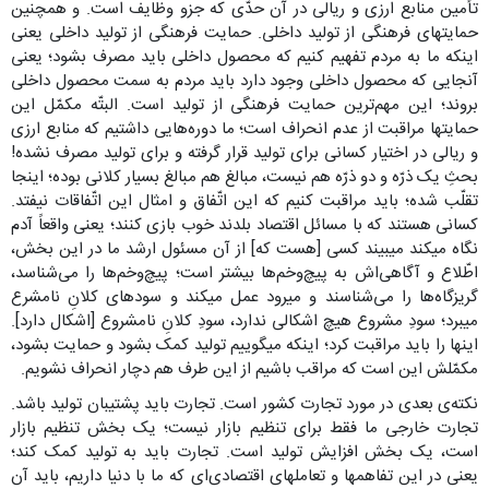
تأمین منابع ارزی و ریالی در آن حدّی که جزو وظایف است. و همچنین
حمایتهای فرهنگی از تولید داخلی. حمایت فرهنگی از تولید داخلی یعنی
اینکه ما به مردم تفهیم کنیم که محصول داخلی باید مصرف بشود؛ یعنی
آنجایی که محصول داخلی وجود دارد باید مردم به سمت محصول داخلی
بروند؛ این مهم‌ترین حمایت فرهنگی از تولید است. البتّه مکمّل این
حمایتها مراقبت از عدم انحراف است؛ ما دوره‌هایی داشتیم که منابع ارزی
و ریالی در اختیار کسانی برای تولید قرار گرفته و برای تولید مصرف نشده!
بحثِ یک ذرّه و دو ذرّه هم نیست، مبالغ هم مبالغ بسیار کلانی بوده؛ اینجا
تقلّب شده؛ باید مراقبت کنیم که این اتّفاق و امثال این اتّفاقات نیفتد.
کسانی هستند که با مسائل اقتصاد بلدند خوب بازی کنند؛ یعنی واقعاً آدم
نگاه میکند میبیند کسی [هست که] از آن مسئول ارشد ما در این بخش،
اطّلاع و آگاهی‌اش به پیچ‌وخم‌ها بیشتر است؛ پیچ‌وخم‌ها را می‌شناسد،
گریزگاه‌ها را می‌شناسند و میرود عمل میکند و سودهای کلانِ نامشرع
میبرد؛ سودِ مشروع هیچ اشکالی ندارد، سودِ کلانِ نامشروع [اشکال دارد].
اینها را باید مراقبت کرد؛ اینکه میگوییم تولید کمک بشود و حمایت بشود،
مکمّلش این است که مراقب باشیم از این طرف هم دچار انحراف نشویم.
نکته‌ی بعدی در مورد تجارت کشور است. تجارت باید پشتیبان تولید باشد.
تجارت خارجی ‌ما فقط برای تنظیم بازار نیست؛ یک بخش تنظیم بازار
است، یک بخش افزایش تولید است. تجارت باید به تولید کمک کند؛
یعنی در این تفاهمها و تعاملهای اقتصادی‌ای که ما با دنیا داریم، باید آن