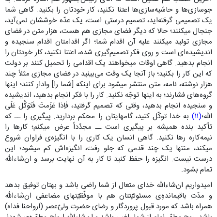
جوسازی‌ها و حاشیه‌سازی‌ها اعتنا نکنید، کار خودتان را بکنید. گاهی شما
یک تصمیمی گرفته‌اید، تصمیم درستی است، یک عدّه خوششان نمی‌آید،
جنجال میکنند؛ حالا که دیگر فضای مجازی هم هست، هزار متن در فضای
مجازی تولید میکنند علیه آن اقدام شما؛ اگر اقدامتان اقدام سنجیده‌ و
اندیشیده‌ای است و روی فکر تصمیم‌گیری شده، اعتنا نکنید، کار خودتان را
انجام بدهید. گاهی اوقات میخواهند یک اقدامی را تحمیل کنند بر دولت
که این کار را بکنید؛ باز آنجا یک وقت می‌بینید در فضای مجازی مثلاً چند
هزار نوشته، نامه، متن منتشر میشود برای اینکه [شما را] وادار کنند؛ اینها
گروه‌های فشارند؛ به اینها توجّه نکنید. کار را با فکر انجام بدهید، اندیشیده
و سنجیده انجام بدهید، وقتی که تصمیم گرفتید، فَاِذا عَزَمتَ فَتَوَکَّل عَلَى
الله؛
(۱۱)
به خدا توکّل کنید، گامهایتان را محکم بردارید. پیگیری را ــ که
تأکید بنده همیشه بر پیگیری است ــ مجدّداً عرض میکنم؛ کارها را
نیمه‌کاره رها نکنید. گاهی انسان یک کاری را با انگیزه‌ی فراوان شروع
میکند، منتها یک چند قدمی که جلو رفت، انگیزه‌اش کم میشود؛ این
درست نیست. انگیزه را حفظ کنید تا کار به آن نهایت برسد و ان‌شاءالله
تمام بشود.
امیدواریم ان‌شاءالله خدای متعال از شما راضی باشد و بهتان توفیق بدهد
و مدّت باقیمانده‌ِی مسئولیّتتان هم با موفّقیّتهای مضاعفی ان‌شاءالله
همراه باشد که مورد قبول پروردگار و رضای حضرت ولیّ‌عصر (ارواحنا فداه)