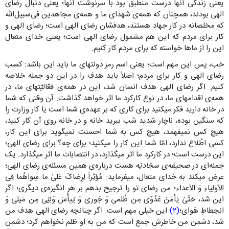
یعنی زندگی آنها درست منطبق بود با سرنوشت آنها؛ یعنی دنبال رضای
الهی بودند، همچنان که همه‌ی شهدای ما و همه‌ی مجاهدین فی‌سبیل‌الله
که مخلصانه در کار جهاد هستند، هدفشان رضای الهی است؛ رضای الهی و
کار برای مردم که این هم مشمول رضای الهی است؛ یعنی خدای متعال
این را از ماها خواسته که برای مردم کار کنیم.
خب، پس این مهم است؛ یعنی اسم رمز دولتهای ما باید این باشد: کسب
رضای الهی و کار برای مردم؛ اصلاً باید هدف را در این دو جمله خلاصه
کنیم. اگر رضای الهی هدف انسان شد، این در همه‌ی فعّالیّتهای ما، در
همه‌ی اقدامهای ما، در نوع کارکرد ما اثر خواهد گذاشت. آن وقتی که شما
در خانه دارید فکر میکنید برای کاری که بر عهده‌ی شما است یا کار وزارت را
که سنگین بوده، ناچار شدید شب ببرید خانه و در خانه روی آن کار کنید،
هیچ کس نمیفهمد، هیچ کس به شما احسنت نمیگوید برای این کار،
کسی اطّلاع ندارد، امّا شما این کار را میکنید؛ برای چه؟ برای رضای الهی؛
این درست است؛ در کارکرد ما اثر میگذارد، در انتصابات ما اثر میگذارد. یک
جمله‌ای در
صحیفه‌ی سجّادیّه
هست درباره‌ی همین مسئله‌ی رضای الهی؛
عرض میکند به خدای متعال، میفرماید: مُؤثِراً لِرِضاکَ عَلىٰ ما سِواهُما فِی
الاَولِیاءِ وَ الاَعداء؛ من رضای تو را ترجیح بدهم بر هر انگیزه‌ی دیگری؛ اگر
این شد، حَتّىٰ یَأمَنَ عَدُوّی مِن ظُلمی وَ جَوری وَ یَیأَسَ وَلِیّی مِن مَیلی وَ
انحِطاطِ هَوای؛
(۲)
این خیلی مهم است. اگر چنانچه رضای الهی هدف من
شد، دشمن من خاطرش جمع است که من به او ظلم نخواهم کرد؛ دشمن