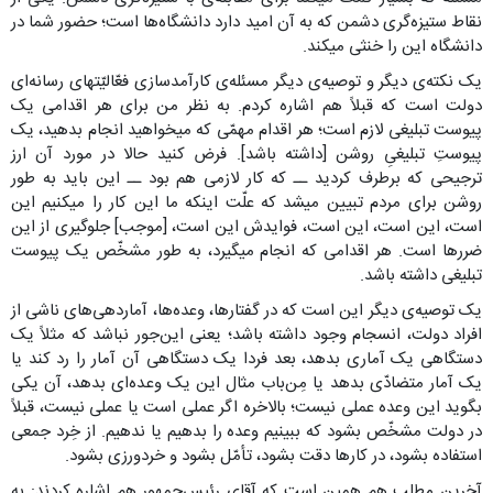
نقاط ستیزه‌گری دشمن که به آن امید دارد دانشگاه‌ها است؛ حضور شما در
دانشگاه این را خنثی میکند.
یک نکته‌ی دیگر و توصیه‌ی دیگر مسئله‌ی کارآمدسازی فعّالیّتهای رسانه‌ای
دولت است که قبلاً هم اشاره کردم. به نظر من برای هر اقدامی یک
پیوست تبلیغی لازم است؛ هر اقدام مهمّی که میخواهید انجام بدهید، یک
پیوستِ تبلیغیِ روشن [داشته باشد]. فرض کنید حالا در مورد آن ارز
ترجیحی که برطرف کردید ــ که کار لازمی هم بود ــ این باید به طور
روشن برای مردم تبیین میشد که علّت اینکه ما این کار را میکنیم این
است، این است، این است، فوایدش این است، [موجب] جلوگیری از این
ضررها است. هر اقدامی که انجام میگیرد، به طور مشخّص یک پیوست
تبلیغی داشته باشد.
یک توصیه‌ی دیگر این است که در گفتارها، وعده‌ها، آماردهی‌های ناشی از
افراد دولت، انسجام وجود داشته باشد؛ یعنی این‌جور نباشد که مثلاً یک
دستگاهی یک آماری بدهد، بعد فردا یک دستگاهی آن آمار را رد کند یا
یک آمار متضادّی بدهد یا مِن‌باب مثال این یک وعده‌ای بدهد، آن یکی
بگوید این وعده عملی نیست؛ بالاخره اگر عملی است یا عملی نیست، قبلاً
در دولت مشخّص بشود که ببینیم وعده را بدهیم یا ندهیم. از خِرد جمعی
استفاده بشود، در کارها دقت بشود، تأمّل بشود و خردورزی بشود.
آخرین مطلب هم همین است که آقای رئیس‌جمهور هم اشاره کردند: به