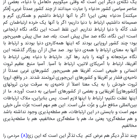
یک نکته‌ی دیگر این است که وقتی میگوییم «تعامل با دنیا»، بعضی از
عناصر سیاسی کشور «دنیا» را عبارت میدانند از چند کشور عمدتاً غربی، [فکر
میکنند] «دنیا» یعنی این! اگر با آنها ارتباط داشتیم و همکاری گرم و
صمیمانه داشتیم، ارتباط با دنیا داریم؛ اگر با آنها یک خرده ارتباطمان کم
شد، کأنّه با دنیا ارتباط نداریم. این غلط است؛ این نگاه، نگاه ارتجاعی
است؛ این نگاه، نگاه صد سال پیش است. بله، صد سال پیش همین‌جور
بود؛ چند کشور اروپایی بودند که اینها همه‌کاره‌ی دنیا بودند و ارتباط با
آنها به معنای ارتباط با همه‌ی دنیا بود. صد سال از آن روزگار گذشته؛ این
نگاه مرتجعانه و کهنه را باید رها کرد. «ارتباط با دنیا» یعنی ارتباط با
آفریقا، ارتباط با آمریکای لاتین، ارتباط با آسیا. آسیا منبع عظیم ثروت
انسانی و طبیعی است، آفریقا هم همین‌جور. کشورهای غربی عمدتاً از
ناحیه‌ی فشار بر آفریقا و کشورهای این‌جوری ثروتمند شدند. در واقع، اروپا
ثروت خودش را به یک معنا اصلاً از ناحیه‌ی به سرقت بردن ثروتهای
[کشورهای] آفریقایی و بعضی از کشورهای آسیایی به دست آورده. ما از
اینها غفلت نکنیم؛ ارتباط با اینها لازم است. پس بنابراین، ملاک ارتباطات
بین‌المللی منافع ملّی و عزّت ملّی است. این هم مهم است؛ عزّت ملّی خیلی
مهم است و بایستی در این ارتباطات، هم سلطه‌پذیری وجود نداشته باشد
و هم سلطه‌گری؛ یعنی ما، هم با سلطه‌گری مخالفیم، هم با سلطه‌پذیری
مخالفیم.
چند تذکّر دیگر هم عرض کنم. یک تذکّر این است که این زیّ
(۸)
مردمی را