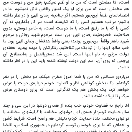
است، امّا مطمئن است که من به او ظلم نمیکنم؛ رفیق من و دوست من
هم مطمئن است که من برای او یک امتیاز رفاقتی قائل نمیشوم. ما در
انتصاباتمان طبعاً این‌جور هستیم، اگر چنانچه رضای الهی را در نظر داشته
باشیم؛ مراقب هستیم کسی را که شایسته است سر کار بگذاریم، نه آن
کسی را که با ما رفیق است، با ما دوست است، به خاطر دوستی، بدون
صلاحیّت. خصوصیّت رضای الهی این است. مرحوم شهید رجائی و مرحوم
شهید باهنر واقعاً این‌جوری بودند؛ یعنی واقعاً هدفشان رضای الهی بود. ما
خب سالها اینها را از نزدیک می‌شناختیم، رفتارشان را دیده بودیم. هفته‌ی
دولت مزیّن به نام اینها است. این شد دستورالعمل و به‌اصطلاح آن
پرچمی که روی آن، اسم این دولت نوشته شده؛ باید این را در نظر داشته
باشید.
درباره‌ی مسائلی که من با شما امروز مطرح میکنم، دو بخش را در نظر
گرفته‌ام: یک بخش کوتاهی نظر و قضاوت خودم درباره‌ی دولت را عرض
خواهم کرد، یک بخش هم یک تذکّراتی است که برای دوستان عرض
میکنم تا توجّه داشته باشند.
امّا راجع به قضاوت خودم، خب بنده از همه‌ی دولتها در این سی و چند
سال حمایت کردم؛ از همه‌ی این دولتهای مختلف، با گرایشهای مختلف، با
توانهای مختلف، بنده حمایت کردم؛ دلیلش هم واضح است: شرایط کشور
و اهدافی که ما برای خودمان ترسیم کرده‌ایم در جمهوری اسلامی، اقتضا
میکند که همه به قوّه‌ی مجریه ــ که وسط میدان است ــ کمک کنند؛