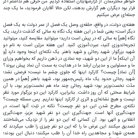
خواهر محترممان. از گزارشهایتان استفاده کردیم. من حرفی هم نداشتم اگر
قرار بود دیگران هم گزارش بدهند، لکن حالا آقایان فرمودید، ما یک چند
جمله‌ای عرض میکنیم.
هفته‌ی دولت، در واقع، حلقه‌ی وصل یک فصل از عمر دولت به یک فصل
دیگر است؛ یعنی شما در این هفته یک نگاه به سالی که گذشت دارید، یک
نگاه [هم] به سالی که در پیش است دارید؛ میتوانید مقایسه کنید، میتوانید
تجربه‌اندوزی کنید، عبرت‌آموزی کنید. این هفته مزیّن است به نام دو
شهید بزرگوار: شهید رجائی و شهید باهنر. یک نکته‌ای اینجا وجود دارد [و
آن اینکه] ما از این دو شهید، چه نمادی در ذهن داریم که بخواهیم وزرای
ما و مسئولین و مدیران ارشد ما در هدایت به سمت آن نماد پیش بروند؟
[آن نماد] چیست؟ کارکرد اینها که جلوی چشم ما نیست؛ فرصتی نشد؛
شهید رجائی حدود یک ماه رئیس‌جمهور بود، شهید باهنر [هم] در همین
مدّت نخست‌وزیر بود؛ شهید رجائی چند ماه هم نخست‌وزیر بود، با آن
شرایط سختی که آن روز داشت. بنابراین، کارکرد این دو بزرگوار مورد نظر
نیست و هیچ نشانه‌ای و اثری از کارکرد اینها نداریم. پس مسئله چیست؟
نکته‌ی مطرح شدن این دو نفر چیست؟ نکته در نیّت آنها است، در
جهت‌گیری آنها است. جهت‌گیری این دو نفر شهید عزیز، جهت‌گیری
انقلابی و الهی بود. آن کسانی که این دو نفر را از نزدیک می‌شناختند
تصدیق میکنند این عرض ما را که این دو نفر چیزی را طلب میکردند که
همه‌ی شهدا و مجاهدین راه خدا آن را طلب میکنند؛ دنبال این بودند؛