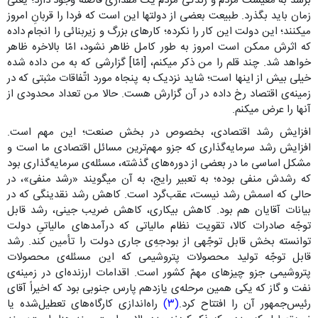
برسد به معیشت مردم و زندگی مردم یک مقداری فاصله وجود دارد؛ یعنی
زمان باید بگذرد. طبیعت بعضی از دولتها این است که فردا را قربانِ امروز
میکنند؛ این دولت این کار را نکرده؛ کارهای بزرگ و زیربنائی را انجام داده
که اثرش ممکن است امروز به طور کامل ظاهر نشود، امّا بالاخره ظاهر
خواهد شد. چند قلم را من ذکر میکنم، [امّا] گزارشی که به من داده شده
خیلی بیش از اینها است؛ شاید نزدیک به پنجاه مورد اتّفاقات مثبتی که در
زمینه‌ی اقتصاد رخ داده در آن گزارش هست. حالا من تعداد محدودی از
آنها را عرض میکنم.
افزایش رشد اقتصادی، بخصوص در بخش صنعت؛ این مهم است.
افزایش رشد سرمایه‌گذاری که جزو مهم‌ترین مسائل اقتصادی ما است و
مشکل اساسی‌ ما در بعضی از دوره‌های گذشته، مسئله‌ی سرمایه‌گذاری بود
که رشدش منفی بوده؛ به تعبیر رایج، به آن میگویند «رشد منفی»، در
حالی که اسمش رشد نیست، عقب‌گرد است. کاهش رشد نقدینگی که در
بیانات آقایان هم بود. کاهش بیکاری، کاهش ضریب جینی، رشد قابل
توجّه صادرات کالا، تقویت نظام مالیاتی که درآمدهای مالیاتیِ دولت
توانسته بخش قابل توجّهی از بودجه‌ِی جاری دولت را تأمین کند. رشد
قابل توجّه تولید محصولات پتروشیمی که این مسئله‌ی محصولات
پتروشیمی جزو چیزهای مهمّ کشور است. اقدامات ارزنده‌ای در زمینه‌ی
نفت و گاز که یکی‌ همین مرحله‌ی یازدهم پارس جنوبی بود که اخیراً آقای
رئیس‌جمهور آن را افتتاح کرد.
(۳)
راه‌اندازی کارگاه‌های تعطیل‌شده یا