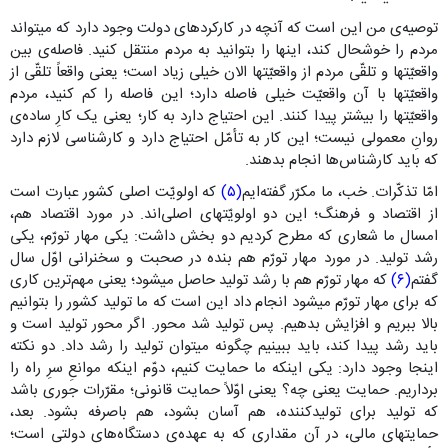
توصیه‌ی من این است که آنچه در کارکردهای دولت وجود دارد که میتواند
مردم را خوشحال کند، اینها را بتوانید به مردم منتقل کنید. فاصله‌ی بین
واقعیّتها و تلقّی مردم از واقعیّتها الان خیلی زیاد است؛ یعنی واقعاً تلقّی از
واقعیّتها با آن واقعیّت خیلی فاصله دارد؛ این فاصله را کم کنید، مردم
واقعیّتها را بیشتر پیدا کنند. این احتیاج دارد به کار؛ یعنی یک کارِ ساده‌ی
روانِ معمولی نیست؛ این کار به تأمّل احتیاج دارد و کارشناسی لازم دارد
که باید کارشناس‌ها انجام بدهند.
امّا تذکّرات. خب، ما مکرّر گفته‌ایم
(۵)
که اولویّت اصلی کشور عبارت است
از اقتصاد و فرهنگ؛ این دو اولویّتهای اصلی‌اند. در مورد اقتصاد هم،
امسال ما شعاری که مطرح کردیم دو بخش داشت: یکی مهار تورّم، یکی
رشد تولید. در مورد مهار تورّم هم بنده در صحبت و سخنرانی اوّل سال
گفتم
(۶)
که مهار تورّم هم با رشد تولید حاصل میشود؛ یعنی مهم‌ترین کاری
که برای مهار تورّم میشود انجام داد این است که ما تولید کشور را بتوانیم
بالا ببریم و افزایش بدهیم. پس تولید شد محور. اگر محور تولید است و
باید رشد پیدا کند، باید ببینیم چگونه میتوان تولید را رشد داد. دو نکته
اینجا وجود دارد: یکی اینکه ما حمایت کنیم، دوّم اینکه موانعِ سرِ راه را
برداریم. حمایت یعنی چه؟ یعنی اوّلاً حمایت قانونی؛ مقرّرات جوری باشد
که تولید برای تولیدکننده، هم آسان بشود، هم باصرفه بشود. بعد،
حمایتهای مالی، در آن مقداری که به عهده‌ی دستگاه‌های دولتی است؛