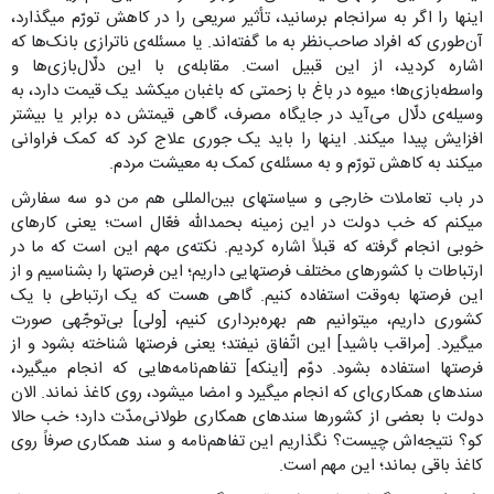
اینها را اگر به سرانجام برسانید، تأثیر سریعی را در کاهش تورّم میگذارد،
آن‌طوری که افراد صاحب‌نظر به ما گفته‌اند. یا مسئله‌ی ناترازی بانک‌ها که
اشاره کردید، از این قبیل است. مقابله‌ی با این دلّال‌بازی‌ها و
واسطه‌بازی‌ها؛ میوه در باغ با زحمتی که باغبان میکشد یک قیمت دارد، به
وسیله‌ی دلّال می‌آید در جایگاه مصرف، گاهی قیمتش ده برابر یا بیشتر
افزایش پیدا میکند. اینها را باید یک‌ جوری علاج کرد که کمک فراوانی
میکند به کاهش تورّم و به مسئله‌ی کمک به معیشت مردم.
در باب تعاملات خارجی و سیاستهای بین‌المللی هم من دو سه سفارش
میکنم که خب دولت در این زمینه بحمدالله فعّال است؛ یعنی کارهای
خوبی انجام گرفته که قبلاً اشاره کردیم. نکته‌ی مهم این است که ما در
ارتباطات با کشورهای مختلف فرصتهایی داریم؛ این فرصتها را بشناسیم و از
این فرصتها به‌وقت استفاده کنیم. گاهی هست که یک ارتباطی با یک
کشوری داریم، میتوانیم هم بهره‌برداری کنیم، [ولی] بی‌توجّهی صورت
میگیرد. [مراقب باشید] این اتّفاق نیفتد؛ یعنی فرصتها شناخته بشود و از
فرصتها استفاده بشود. دوّم [اینکه] تفاهم‌نامه‌هایی که انجام میگیرد،
سندهای همکاری‌ای که انجام میگیرد و امضا میشود، روی کاغذ نماند. الان
دولت با بعضی از کشورها سندهای همکاری طولانی‌مدّت دارد؛ خب حالا
کو؟ نتیجه‌اش چیست؟ نگذاریم این تفاهم‌نامه و سند همکاری صرفاً روی
کاغذ باقی بماند؛ این مهم است.