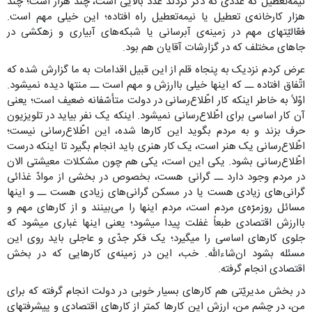
نیمه‌تعطیل که عددی که ذکر کردند عدد بالایی است، چند هزار است؛ چند
هزار کارخانه‌ی تعطیل یا نیمه‌تعطیل راه افتاده؛ این خیلی مهم است.
فعّالیّتهای مهم در زمینه‌ی آبرسانی یا شبکه‌های آبیاری و زهکشی در
جاهای مختلف که در گزارشات آقایان هم بود.
عرض کردم نزدیک به پنجاه قلم از این قبیل اقدامات به ما گزارش شده که
اتّفاق افتاده ــ که اینها خیلی باارزش و مهم است ــ منتها دیده نمیشود.
اوّلاً به خاطر اینکه کار اطّلاع‌رسانی در دولت متأسّفانه ضعیف است؛ یعنی
آن کار اساسی برای اطّلاع‌رسانی نمیشود. اینکه یک نفر بیاید در تلویزیون
حرف بزند و به مردم بگوید این کارها شده، این اطّلاع‌رسانی نیست؛
اطّلاع‌رسانی یک هنر است، یک کار هنری باید انجام بگیرد تا اینکه درست
اطّلاع‌رسانی بشود. یکی این است، یکی هم چون مشکلات معیشتی الان
در مردم وجود دارد ــ گرانی هست، بخصوص در بخشی از موادّ غذائی
گرانی‌های زیادی هست یا در مسکن گرانی‌های زیادی هست ــ و اینها
مسائل روزمرّه‌ی مردم است، مردم اینها را می‌بینند و از کارهای مهم و
باارزش اقتصادی طبعاً غفلت پیدا میشود؛ یعنی اینها غباری میشود که
جلوی کارهای اساسی را میگیرد؛ یک فکر جدّی و عاجلی باید روی این
مسئله بشود ان‌شاء‌الله. خب، این در زمینه‌ی کارهایی که در بخش
اقتصادی انجام گرفته.
در بخش مدیریّتی هم کارهای بسیار خوبی در دولت انجام گرفته که برای
من، در چشم من، ارزش این کارها کمتر از کارهای اقتصادی و پیشرفتهای