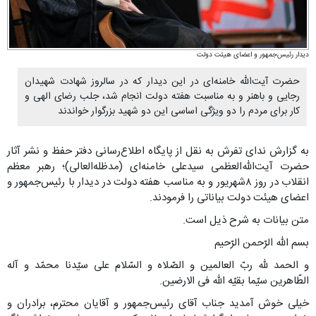
دیدار رئیس‌جمهور و اعضای هیئت دولت
حضرت آیت‌الله خامنه‌ای در این دیدار که در سالروز شهادت شهیدان
رجایی و باهنر و به مناسبت هفته دولت انجام شد، جلب رضای الهی و
کار برای مردم را دو ویژگی اساسی این دو شهید بزرگوار خواندند
به گزارش ندای تفرش به نقل از پایگاه اطلاع‌رسانی دفتر حفظ و نشر آثار
حضرت آیت‌الله‌العظمی سیدعلی خامنه‌ای (مد‌ظله‌العالی)؛ رهبر معظم
انقلاب در روز ۸شهریور و به مناسب هفته دولت در دیدار با رئیس‌جمهور و
اعضای هیئت دولت بیاناتی را فرمودند.
متن بیانات به شرح ذیل است.
بسم الله الرّحمن الرّحیم
و الحمد لله ربّ العالمین و الصّلاه و السّلام علی سیّدنا محمّد و آله
الطّاهرین سیّما بقیّه الله فی الارضین.
خیلی خوش‌ آمدید جناب آقای رئیس‌جمهور و آقایان محترم، برادران و