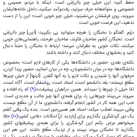
حفظ کنید؛ این خیلی چیز باارزشی است. اینکه با مردم، صمیمی و
خصوصی و متواضعانه حرف میزنید، رفت‌وآمد میکنید، داخل خانه‌هایشان
میروید، روی فرششان می‌نشینید، خیلی چیز خوبی است؛ این را از دست
ندهید، این فرصت خوبی است.
دوّم: گفتگو با نخبگان را هرچه میتوانید پی بگیرید؛ [این] چیز باارزشی
است. نخبگان کشور صاحبان فکرند، صاحبان طرحند، راهنمایی‌های خوبی
میکنند، نکات خوبی به نظرشان میرسد؛ ارتباط با نخبگان را حتماً دنبال
کنید و بخشهای مختلف دنبال کنند و داشته باشند.
نکته‌ی بعدی: حضور در دانشگاه‌ها یکی از کارهای لازم است؛ بخصوص
دانشگاه‌ها؛ چه در میان دانشجویان، چه در میان اساتید، حضور پیدا کردن،
حرفهای آنها را شنیدن و نکات لازم را به آنها گفتن. [اینها] از خیلی چیزها
مطّلع نیستند؛ بله، دانشجو است، استاد است، روشنفکر است، آگاه است،
امّا خیلی از چیزها را نمیداند. همین «راهیان پیشرفت»
(۹)
که راه افتاده و
میروند می‌بینند چیزهایی را، برای همه‌ی آنها چیز جالب و جدیدی است.
خب این همه کار در کشور انجام گرفته، دانشجوی ما از آن مطّلع نیست،
وقتی میبیند تعجّب میکند؛ استاد هم همین‌جور است. بنده یک وقتی گفتم
یک تور گردشگری بگذاریم برای [بازدید از] امکانات دفاعی کشور؛
(۱۰)
حالا
میخواهم عرض بکنم این گردشگری را برای همه‌ی پیشرفتهای کشور
بگذارید تا نخبگان بروند ببینند و از نزدیک مطّلع باشند. این هم این
مسئله که بسیار کمک میکند برای مقابله‌ی با ستیزه‌گری دشمن. یکی از