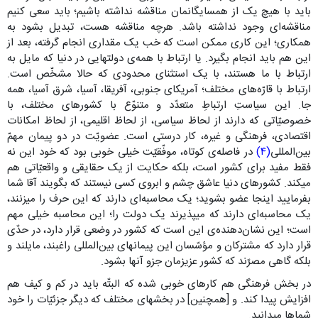
باید با هیچ یک از همسایگانمان مناقشه نداشته باشیم؛ باید سعی کنیم
مناقشه‌ای وجود نداشته باشد. هرچه مناقشه هست، تبدیل بشود به
همکاری؛ این کاری ممکن است که خب یک مقداری انجام گرفته، بعد از
این هم باید انجام بگیرد. یا ارتباط با همه‌ی دولتهایی در دنیا که مایل به
ارتباط با ما هستند، با یک استثنای محدودی که حالا مشخّص است.
ارتباط با قارّه‌های مختلف؛ آمریکای جنوبی، آفریقا، آسیا، شرق آسیا، همه
جا. این سیاستِ ارتباطِ متعدّد و متنوّع با کشورهای مختلف، با
خصوصیّاتی که دارند از لحاظ سیاسی، از لحاظ اقلیمی، از لحاظ امکانات
اقتصادی، فرهنگی و غیره، کار درستی است. عضویّت در دو پیمان مهمّ
بین‌المللی
(۴)
در فاصله‌ی کوتاه، موفّقیّت خیلی خوبی بود که خود این نه
فقط مفید برای کشور است، بلکه حکایت از یک حقایقی و واقعیّاتی هم
میکند. کشورهای دنیا عاشق چشم و ابروی کسی نیستند که بگویند آقا شما
بفرمایید اینجا عضو بشوید؛ یک محاسبه‌ای دارند که این حرف را میزنند،
یک محاسبه‌ای دارند که میپذیرند یک دولت را؛ این محاسبه خیلی مهم
است؛ این نشان‌دهنده‌ی این است که کشور در وضعی قرار دارد، در حدّی
قرار دارد که مشترکان و مؤسّسان این پیمانهای بین‌المللی راغبند، مایلند و
بلکه گاهی مصرّند که کشور عزیزمان جزو آنها بشود.
در بخش فرهنگی هم کارهای خوبی شده که البتّه باید در کم و کیف هم
افزایش پیدا کند. و [همچنین] در بخشهای مختلف که دیگر جزئیّات را خود
شماها میدانید.